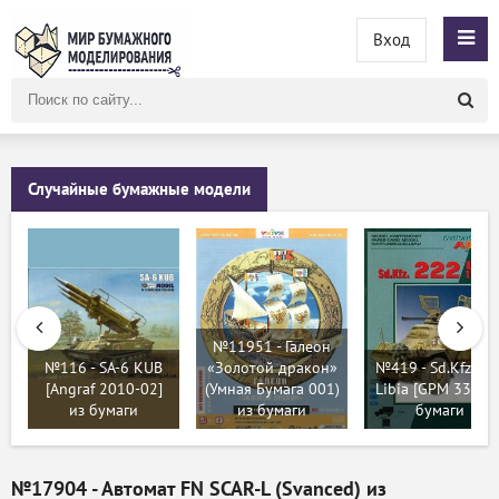
Вход
Поиск
по
сайту
Случайные бумажные модели
№11951 - Галеон
№116 - SA-6 KUB
«Золотой дракон»
№419 - Sd.Kfz. 22
[Angraf 2010-02]
(Умная Бумага 001)
Libia [GPM 335] и
из бумаги
из бумаги
бумаги
№17904 - Автомат FN SCAR-L (Svanced) из