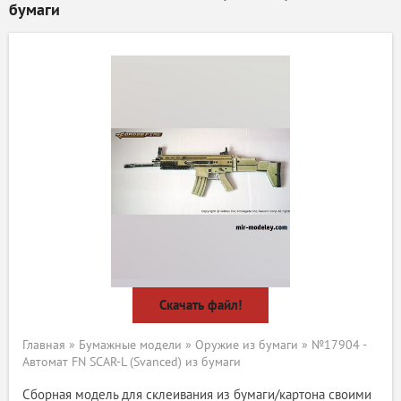
бумаги
Скачать файл!
Главная
»
Бумажные модели
»
Оружие из бумаги
» №17904 -
Автомат FN SCAR-L (Svanced) из бумаги
Сборная модель для склеивания из бумаги/картона своими