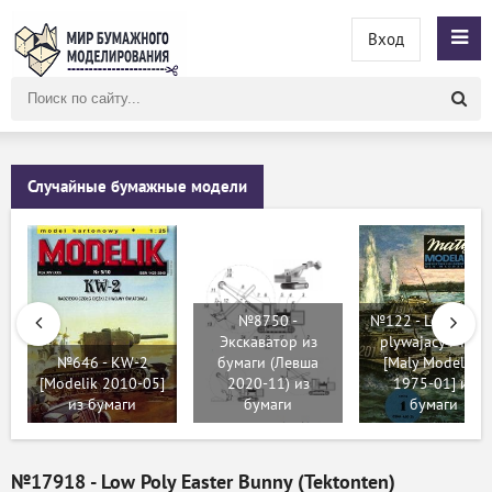
Вход
Поиск
по
сайту
Случайные бумажные модели
№8750 -
№122 - Lekki czol
Экскаватор из
plywajacy PT-76
№646 - KW-2
бумаги (Левша
[Maly Modelarz
[Modelik 2010-05]
2020-11) из
1975-01] из
из бумаги
бумаги
бумаги
№17918 - Low Poly Easter Bunny (Tektonten)