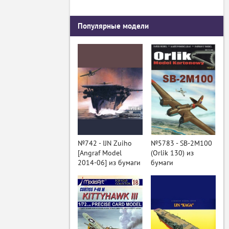
Популярные модели
№742 - IJN Zuiho
№5783 - SB-2M100
[Angraf Model
(Orlik 130) из
2014-06] из бумаги
бумаги