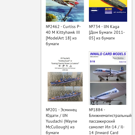
ый
№2462 - Curtiss P-
№734 - IJN Kaga
40 M Kittyhawk III
[Дом Бумаги 2011-
[ModelArt 18] из
05] из бумаги
бумаги
№201 - Эсминец
№1884 -
Юдати / IJN
Ближнемагистральный
Yuudachi (Wayne
пассажирский
McCullough) из
самолет Ил-14 / Il-
бумаги
14 (Inward Card