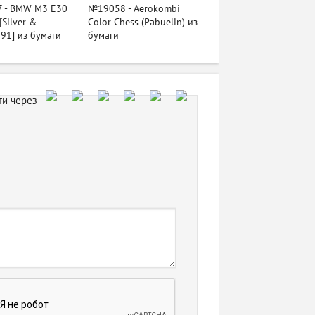
 - BMW M3 E30
№19058 - Aerokombi
[Silver &
Color Chess (Pabuelin) из
91] из бумаги
бумаги