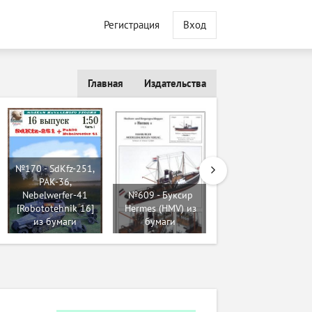
Регистрация
Вход
Главная
Издательства
№170 - SdKfz-251,
PAK-36,
№242 - Lehki tank
Nebelwerfer-41
№609 - Буксир
M5A1 Stuart VI
[Robototehnik 16]
Hermes (HMV) из
[ABC 1992-12] из
из бумаги
бумаги
бумаги