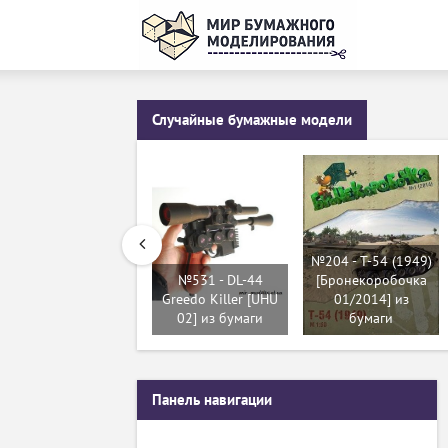
Случайные бумажные модели
№204 - T-54 (1949)
№531 - DL-44
[Бронекоробочка
Greedo Killer [UHU
01/2014] из
02] из бумаги
бумаги
Панель навигации