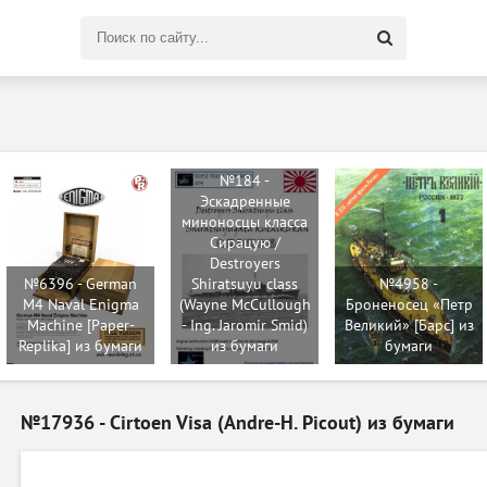
Поиск
по
сайту
№184 -
Эскадренные
миноносцы класса
Сирацую /
Destroyers
№6396 - German
Shiratsuyu class
№4958 -
M4 Naval Enigma
(Wayne McCullough
Броненосец «Петр
Machine [Paper-
- Ing. Jaromir Smid)
Великий» [Барс] из
Replika] из бумаги
из бумаги
бумаги
№17936 - Cirtoen Visa (Andre-H. Picout) из бумаги