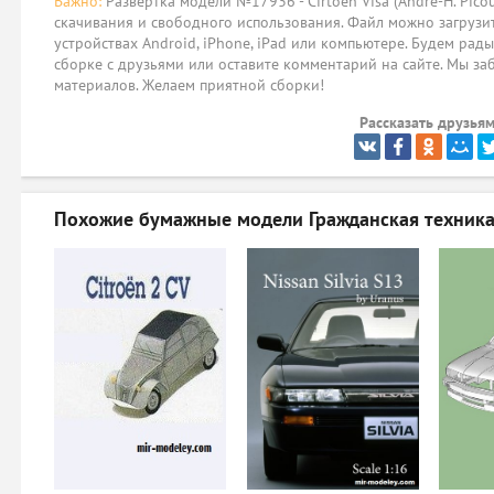
Важно:
Развёртка модели №17936 - Cirtoen Visa (Andre-H. Pico
скачивания и свободного использования. Файл можно загрузит
устройствах Android, iPhone, iPad или компьютере. Будем рад
сборке с друзьями или оставите комментарий на сайте. Мы за
материалов. Желаем приятной сборки!
Рассказать друзьям
Похожие бумажные модели
Гражданская техника