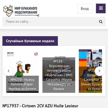
Вход
Поиск
по
сайту
Случайные бумажные модели
№168 -
Королевское
почтовое судно
№11965 -
«Карпатия» / RMS
Бульдозер
№4270 - Hudoq
Carpathia (Wayne
Caterpillar D8N
Dancers (Paper-
McCullough) из
(Умная бумага 03
Replika) из бумаги
бумаги
из бумаги
№17937 - Cirtoen 2CV AZU Huile Lesieur