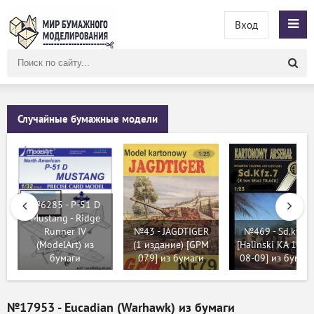
Вход
Поиск
по
сайту
Случайные бумажные модели
№6285 - P-51 D
Mustang - Ridge
Runner IV
№43 - JAGDTIGER
№469 - Sd.kfz.7
(ModelArt) из
(1 издание) [GPM
[Halinski KA 1996
бумаги
079] из бумаги
08-09] из бумаг
№17953 - Eucadian (Warhawk) из бумаги