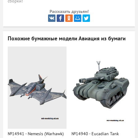
сборки!
ый
Рассказать друзьям!
Похожие бумажные модели
Авиация из бумаги
№14941 - Nemesis (Warhawk)
№14940 - Eucadian Tank