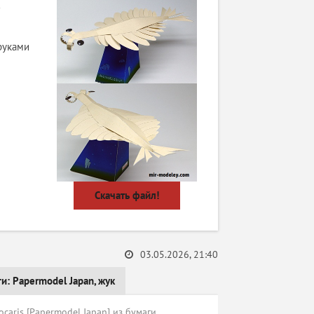
руками
Скачать файл!
03.05.2026, 21:40
ги:
Papermodel Japan
,
жук
caris [Papermodel Japan] из бумаги