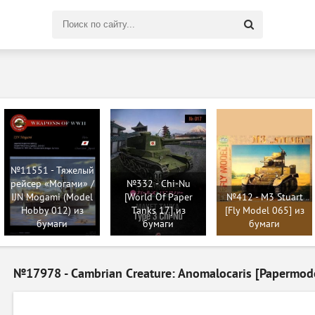
Поиск
по
сайту
№11551 - Тяжелый
рейсер «Могами» /
№332 - Chi-Nu
IJN Mogami (Model
[World Of Paper
№412 - M3 Stuart
Hobby 012) из
Tanks 17] из
[Fly Model 065] из
бумаги
бумаги
бумаги
№17978 - Cambrian Creature: Anomalocaris [Papermod