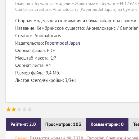
Главная
»
Бумажные модели
»
Животные из бумаги
» №17978 -
Cambrian Creature: Anomalocaris [Papermodel Japan] из бумаги
Сборная модель для склеивания из бумаги/картона своими 
Название: Кембрийское существо: Аномалокарис / Cambrian
Creature: Anomalocaris
Издательство:
Papermodel Japan
Формат файла: PDF
Масштаб макета: 1:?
Формат листа: А4
Размер файла: 9,4 Мб.
Листов всего/выкройки: 3/3+1
Рейтинг: 2.0
Просмотров: 103
Комментарии: 0
Те
Важно:
Развёртка модели №17978 - Cambrian Creature: Anomalo