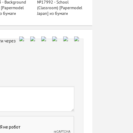
 - Background
№17992 - School
 [Papermodel
(Classroom) [Papermodel
из бумаги
Japan] из бумаги