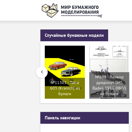
Случайные бумажные модели
№698 - Линкор
№11301 - Tatra
дредноут SMS
603 (Kranich) из
Baden 1916 (HMV)
бумаги
из бумаги
Панель навигации