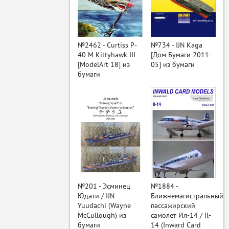
ый
№2462 - Curtiss P-
№734 - IJN Kaga
40 M Kittyhawk III
[Дом Бумаги 2011-
[ModelArt 18] из
05] из бумаги
бумаги
№201 - Эсминец
№1884 -
Юдати / IJN
Ближнемагистральный
Yuudachi (Wayne
пассажирский
McCullough) из
самолет Ил-14 / Il-
бумаги
14 (Inward Card