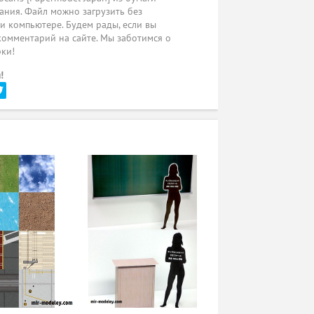
ания. Файл можно загрузить без
ли компьютере. Будем рады, если вы
комментарий на сайте. Мы заботимся о
рки!
!
и