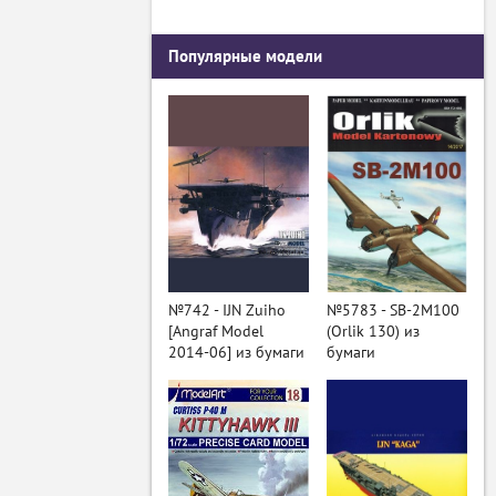
Популярные модели
№742 - IJN Zuiho
№5783 - SB-2M100
[Angraf Model
(Orlik 130) из
2014-06] из бумаги
бумаги