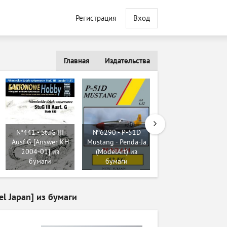
Регистрация
Вход
Главная
Издательства
№441 - StuG III
№6290 - P-51D
Ausf G [Answer KH
Mustang - Penda-Ja
№714 - BWP-2
2004-01] из
(ModelArt) из
[Model Card 051]
бумаги
бумаги
из бумаги
el Japan] из бумаги