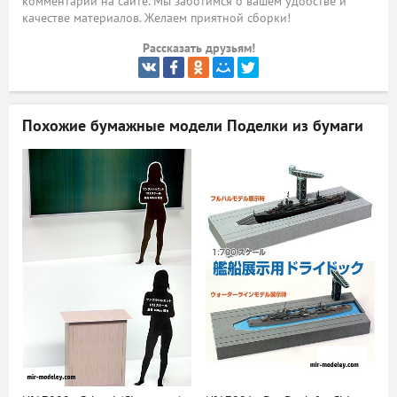
комментарий на сайте. Мы заботимся о вашем удобстве и
качестве материалов. Желаем приятной сборки!
ый
Рассказать друзьям!
Похожие бумажные модели
Поделки из бумаги