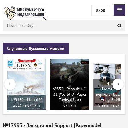
Вход
Поиск
по
сайту
Случайные бумажные модели
№579 -
№352 - Renault NC-
Многоцелевой
31 [World Of Paper
вертолёт Bell UH-
№9132 - Lion (JSC
Tanks 07] из
Huey [Fiddlers
261) из бумаги
бумаги
Green] из бумаги
№17993 - Background Support [Papermodel