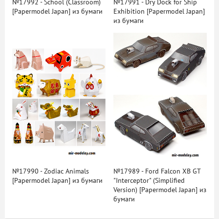
№17992 - School (Classroom)
№17991 - Dry Dock for Ship
[Papermodel Japan] из бумаги
Exhibition [Papermodel Japan]
из бумаги
№17990 - Zodiac Animals
№17989 - Ford Falcon XB GT
[Papermodel Japan] из бумаги
"Interceptor" (Simplified
Version) [Papermodel Japan] из
бумаги