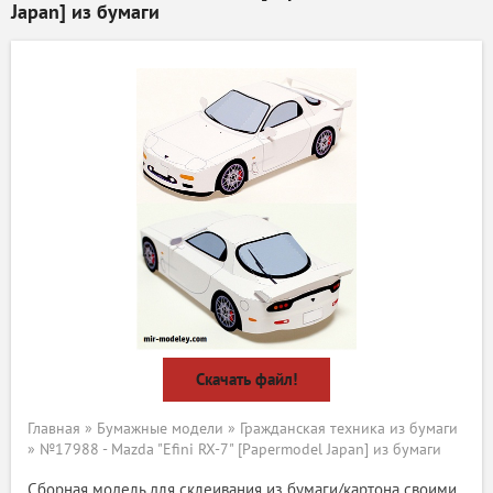
Japan] из бумаги
Скачать файл!
Главная
»
Бумажные модели
»
Гражданская техника из бумаги
» №17988 - Mazda "Efini RX-7" [Papermodel Japan] из бумаги
Сборная модель для склеивания из бумаги/картона своими