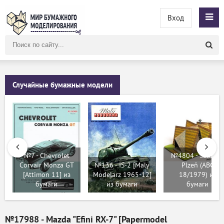
Вход
Поиск
по
сайту
Случайные бумажные модели
№7 - Chevrolet
№4804 - Salaš E
Corvair Monza GT
№136 - IS-2 [Maly
Plzeň (ABC
[Attimon 11] из
Modelarz 1965-12]
18/1979) из
бумаги
из бумаги
бумаги
№17988 - Mazda "Efini RX-7" [Papermodel