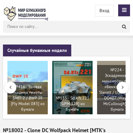
Вход
Поиск
по
сайту
Случайные бумажные модели
№224 -
Эскадренный
миноносец типа
№416 - Боевая
«Бенхэм» USS
машина пехоты
Sterett / USS Stere
БМП-2 / BWP 2E
№135 - Sd.Kfz.221
DD407 (Wayne
[Fly Model 083] из
[GPM 379] из
McCullough) из
бумаги
бумаги
бумаги
№18002 - Clone DC Wolfpack Helmet [MTK's