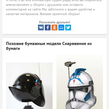
iPhone, iPad или компьютере. Будем рады, если вы поделитесь
впечатлениями о сборке с друзьями или оставите
ый
комментарий на сайте. Мы заботимся о вашем удобстве и
качестве материалов. Желаем приятной сборки!
Рассказать друзьям!
Похожие бумажные модели
Снаряжение из
бумаги