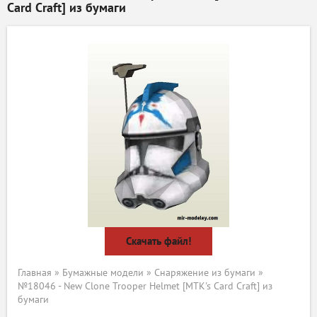
Card Craft] из бумаги
Скачать файл!
Главная
»
Бумажные модели
»
Снаряжение из бумаги
»
№18046 - New Clone Trooper Helmet [MTK's Card Craft] из
бумаги