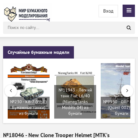
Вход
Поиск
по
сайту
Случайные бумажные модели
№11943 - Лёгкий
танк Fiat L6/40
№230 - КВ-7 (WoT -
(NianegTanks
№9930 - ORP Burz
Бумажные танки)
Models 04) из
(Quest 002) из
из бумаги
бумаги
бумаги
№18046 - New Clone Trooper Helmet [MTK's