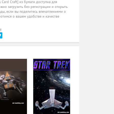
Card Craft] из бумаги доступна для
жно загрузить без регистрации и открыть
ады, если вы поделитесь впечатлениями о
ботимся о вашем удобстве и качестве
!