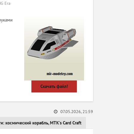
G Era
руками
Скачать файл!
07.05.2026, 21:59
ги:
космичеcкий корабль
,
MTK's Card Craft