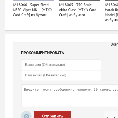
№18066 - Super Sized
№18065 - 350 Scale
№18060 
NBSG Viper MK-II [MTK's
Akira Class [MTK's Card
Hatak Re
Card Craft] из бумаги
Craft] из бумаги
Model [
из бума
ПРОКОММЕНТИРОВАТЬ
Отправить