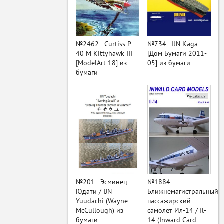
ый
№2462 - Curtiss P-
№734 - IJN Kaga
40 M Kittyhawk III
[Дом Бумаги 2011-
[ModelArt 18] из
05] из бумаги
бумаги
№201 - Эсминец
№1884 -
Юдати / IJN
Ближнемагистральный
Yuudachi (Wayne
пассажирский
McCullough) из
самолет Ил-14 / Il-
бумаги
14 (Inward Card