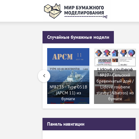
Случайные бумажные модели
№27 - Сельский
бревенчатый дом /
№8233 - Type 051B
Lidove roubene
(APCM 11) из
stavby (Albatros) из
бумаги
бумаги
Панель навигации