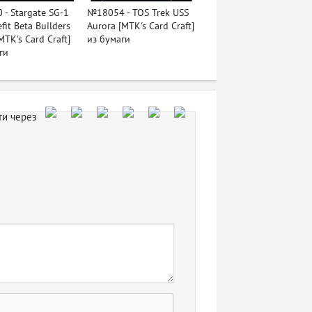
- Stargate SG-1
№18054 - TOS Trek USS
fit Beta Builders
Aurora [MTK's Card Craft]
MTK's Card Craft]
из бумаги
ги