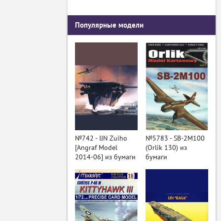
Популярные модели
№742 - IJN Zuiho
№5783 - SB-2M100
[Angraf Model
(Orlik 130) из
2014-06] из бумаги
бумаги