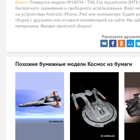
Важно:
Развёртка модели №18034 - TNG Era Aquashuttle [MTK's 
бесплатного скачивания и свободного использования. Файл мо
на устройствах Android, iPhone, iPad или компьютере. Будем р
сборке с друзьями или оставите комментарий на сайте. Мы за
материалов. Желаем приятной сборки!
Рассказать друзьям
Похожие бумажные модели
Космос из бумаги