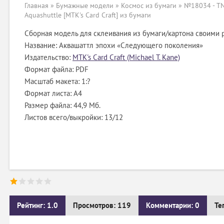
Главная
»
Бумажные модели
»
Космос из бумаги
» №18034 - TN
Aquashuttle [MTK's Card Craft] из бумаги
Сборная модель для склеивания из бумаги/картона своими 
Название: Аквашаттл эпохи «Следующего поколения»
Издательство:
MTK's Card Craft (Michael T. Kane)
Формат файла: PDF
Масштаб макета: 1:?
Формат листа: А4
Размер файла: 44,9 Мб.
Листов всего/выкройки: 13/12
Рейтинг: 1.0
Просмотров: 119
Комментарии: 0
Те