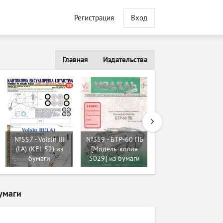
Регистрация
Вход
Главная
Издательства
№557 - Voisin III
№359 - БТР-60 ПБ
№1977 - Лисица /
(LA) (KEL 52) из
[Модель-копия
Quick Brown Fox
бумаги
5029] из бумаги
(Барс) из бумаги
бумаги