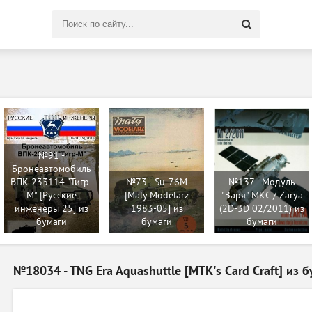
Поиск
по
сайту
№91 -
Бронеавтомобиль
ВПК-233114 "Тигр-
№73 - Su-76M
№137 - Модуль
М" [Русские
[Maly Modelarz
"Заря" МКС / Zarya
инженеры 25] из
1983-05] из
(2D-3D 02/2011) из
бумаги
бумаги
бумаги
№18034 - TNG Era Aquashuttle [MTK's Card Craft] из 