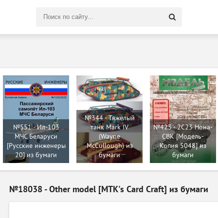
Поиск
по
сайту
№344 - Тяжелый
№551 - Ил-103
танк Mark IV
№423 - 2C23 Нона-
МЧС Беларуси
(Wayne
СВК [Модель-
[Русские инженеры
McCullough) из
Копия 5048] из
20] из бумаги
бумаги
бумаги
№18038 - Other model [MTK's Card Craft] из бумаги