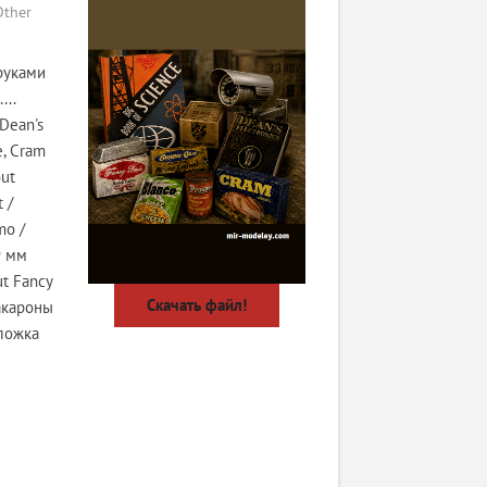
Other
руками
...
Dean's
е, Cram
out
 /
mo /
9 мм
ut Fancy
Скачать файл!
Макароны
бложка