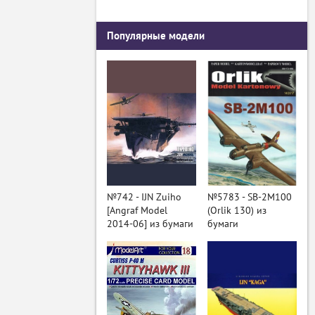
Популярные модели
№742 - IJN Zuiho
№5783 - SB-2M100
[Angraf Model
(Orlik 130) из
2014-06] из бумаги
бумаги