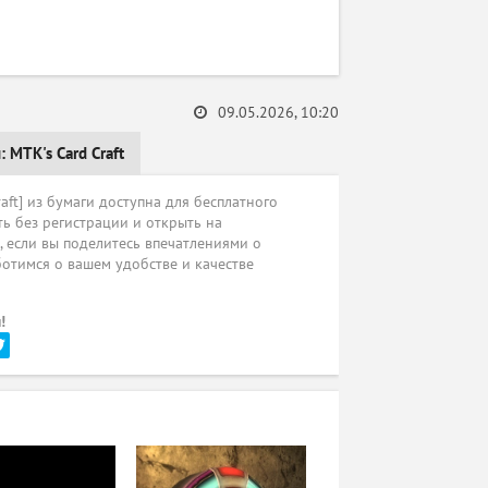
09.05.2026, 10:20
и:
MTK's Card Craft
ft] из бумаги доступна для бесплатного
ь без регистрации и открыть на
ы, если вы поделитесь впечатлениями о
ботимся о вашем удобстве и качестве
!