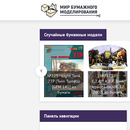
Случайные бумажные модели
№325 - Light Tank
№7973 -
7TP (Twin Turrets)
С.Т.А.Л.К.Е.Р. Тени
[GPM 141] из
Чернобыля(ABC 17-
бумаги
2007) из бумаги
Панель навигации