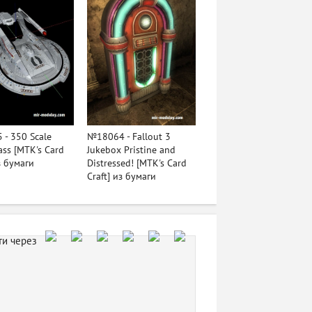
- 350 Scale
№18064 - Fallout 3
ass [MTK's Card
Jukebox Pristine and
з бумаги
Distressed! [MTK's Card
Craft] из бумаги