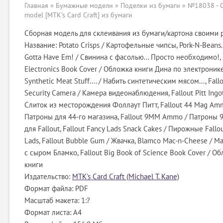
Главная
»
Бумажные модели
»
Поделки из бумаги
» №18038 - 
model [MTK's Card Craft] из бумаги
Сборная модель для склеивания из бумаги/картона своими 
Название: Potato Crisps / Картофельные чипсы, Pork-N-Beans..
Gotta Have Em! / Свинина с фасолью... Просто необходимо!, 
Electronics Book Cover / Обложка книги Дина по электроник
Synthetic Meat Stuff.... / Набить синтетическим мясом..., Fall
Security Camera / Камера видеонаблюдения, Fallout Pitt Ingot
Слиток из месторождения Фоллаут Питт, Fallout 44 Mag Am
Патроны для 44-го магазина, Fallout 9MM Ammo / Патроны 
для Fallout, Fallout Fancy Lads Snack Cakes / Пирожные Fallo
Lads, Fallout Bubble Gum / Жвачка, Blamco Mac-n-Cheese / 
с сыром Бламко, Fallout Big Book of Science Book Cover / О
книги
Издательство:
MTK's Card Craft (Michael T. Kane)
Формат файла: PDF
Масштаб макета: 1:?
Формат листа: А4