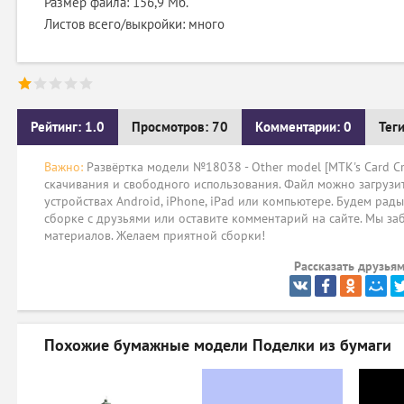
Размер файла: 156,9 Мб.
Листов всего/выкройки: много
Рейтинг: 1.0
Просмотров: 70
Комментарии: 0
Тег
Важно:
Развёртка модели №18038 - Other model [MTK's Card Cra
скачивания и свободного использования. Файл можно загрузит
устройствах Android, iPhone, iPad или компьютере. Будем рад
сборке с друзьями или оставите комментарий на сайте. Мы за
материалов. Желаем приятной сборки!
Рассказать друзьям
Похожие бумажные модели
Поделки из бумаги