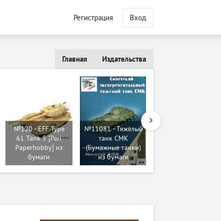
Регистрация
Вход
Главная
Издательства
№11950 -
Бронепалубный
крейсер ІІ ранга
№120 - EFF Type
№11081 - Тяжёлый
"Жемчуг"\"Изумруд
61 Tank 5 [Peri
танк СМК
/ Zhemchug
Paperhobby] из
(Бумажные танки)
(Avangards) из
бумаги
из бумаги
бумаги