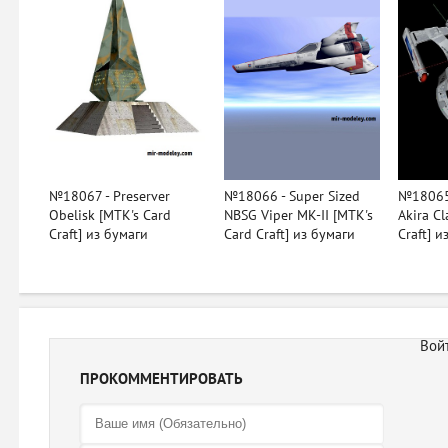
№18067 - Preserver
№18066 - Super Sized
№18065 
Obelisk [MTK's Card
NBSG Viper MK-II [MTK's
Akira Cl
Craft] из бумаги
Card Craft] из бумаги
Craft] и
ПРОКОММЕНТИРОВАТЬ