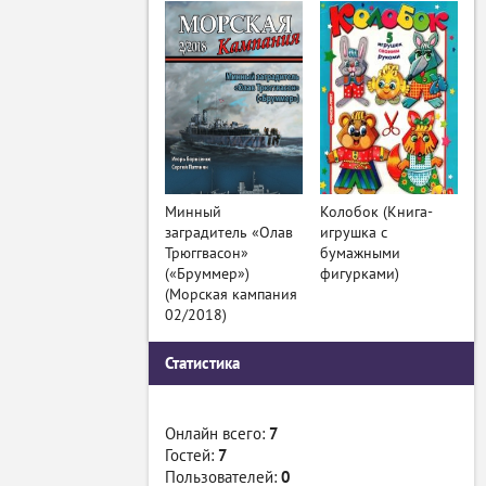
Минный
Колобок (Книга-
заградитель «Олав
игрушка с
Трюггвасон»
бумажными
(«Бруммер»)
фигурками)
(Морская кампания
02/2018)
Статистика
Онлайн всего:
7
Гостей:
7
Пользователей:
0