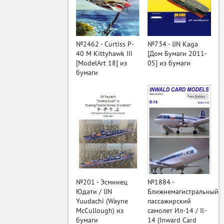
ый
№2462 - Curtiss P-
№734 - IJN Kaga
40 M Kittyhawk III
[Дом Бумаги 2011-
[ModelArt 18] из
05] из бумаги
бумаги
№201 - Эсминец
№1884 -
Юдати / IJN
Ближнемагистральный
Yuudachi (Wayne
пассажирский
McCullough) из
самолет Ил-14 / Il-
бумаги
14 (Inward Card