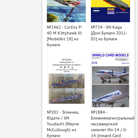
ый
№2462 - Curtiss P-
№734 - IJN Kaga
40 M Kittyhawk III
[Дом Бумаги 2011-
[ModelArt 18] из
05] из бумаги
бумаги
№201 - Эсминец
№1884 -
Юдати / IJN
Ближнемагистральный
Yuudachi (Wayne
пассажирский
McCullough) из
самолет Ил-14 / Il-
бумаги
14 (Inward Card