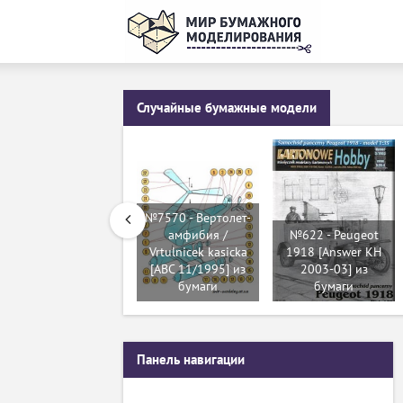
Случайные бумажные модели
№7570 - Вертолет-
амфибия /
№622 - Peugeot
Vrtulnicek kasicka
1918 [Answer KH
[ABC 11/1995] из
2003-03] из
бумаги
бумаги
Панель навигации