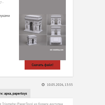
 -
руками
Скачать файл!
10.05.2026, 13:55
ги:
арка
,
papertoys
 Triomphe (PaperToys) из бумаги доступна