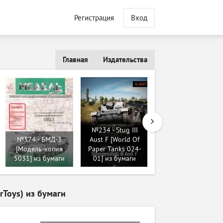
Регистрация
Вход
Главная
Издательства
№234 - Stug III
№8723 - 9К330
№374 - БМД-3
Aust F [World Of
Тор-М2 [Русские
[Модель-копия
Paper Tanks 024-
инженеры 80] из
5031] из бумаги
01] из бумаги
бумаги
rToys) из бумаги