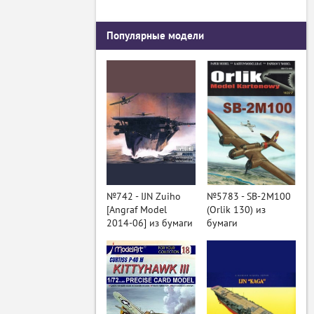
Популярные модели
№742 - IJN Zuiho
№5783 - SB-2M100
[Angraf Model
(Orlik 130) из
2014-06] из бумаги
бумаги