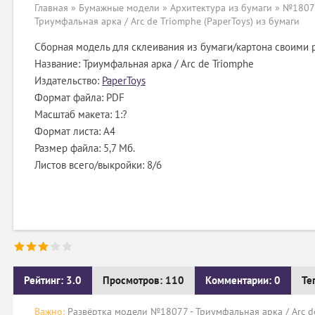
Главная
»
Бумажные модели
»
Архитектура из бумаги
» №18077
Триумфальная арка / Arc de Triomphe (PaperToys) из бумаги
Сборная модель для склеивания из бумаги/картона своими 
Название: Триумфальная арка / Arc de Triomphe
Издательство:
PaperToys
Формат файла: PDF
Масштаб макета: 1:?
Формат листа: А4
Размер файла: 5,7 Мб.
Листов всего/выкройки: 8/6
Рейтинг: 3.0
Просмотров: 110
Комментарии: 0
Те
Важно:
Развёртка модели №18077 - Триумфальная арка / Arc de