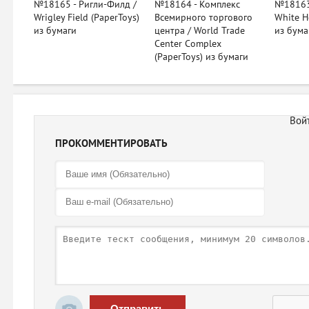
№18165 - Ригли-Филд /
№18164 - Комплекс
№18163 
Wrigley Field (PaperToys)
Всемирного торгового
White H
из бумаги
центра / World Trade
из бума
Center Complex
(PaperToys) из бумаги
ПРОКОММЕНТИРОВАТЬ
Отправить