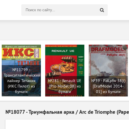
Поиск
по
сайту
№11799 -
Трансатлантический
лайнер Титаник
№281 - Renault UE
№39 - PzKpfw 38(t)
(ИКС Пилот) из
[Pro Model 08] из
[DrafModel 2014-
бумаги
бумаги
01] из бумаги
№18077 - Триумфальная арка / Arc de Triomphe (Pape