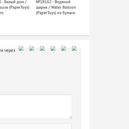
- Белый дом /
№18162 - Водяной
ouse (PaperToys)
шарик / Water Balloon
ги
(PaperToys) из бумаги