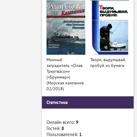
Минный
Твори, выдумывай,
заградитель «Олав
пробуй из бумаги
Трюггвасон»
(«Бруммер»)
(Морская кампания
02/2018)
Статистика
Онлайн всего:
9
Гостей:
8
Пользователей:
1