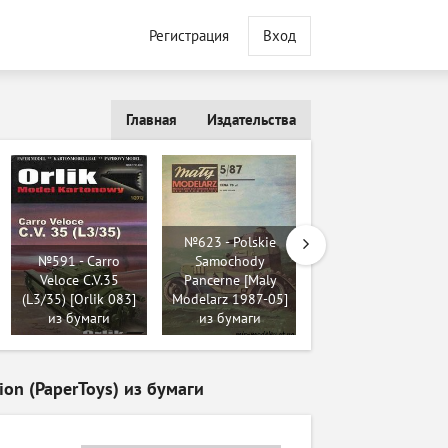
Регистрация
Вход
Главная
Издательства
№623 - Polskie
№591 - Carro
Samochody
Veloce C.V.35
Pancerne [Maly
№33 - ИС-3м [WMC
(L3/35) [Orlik 083]
Modelarz 1987-05]
Models 23] из
из бумаги
из бумаги
бумаги
ion (PaperToys) из бумаги