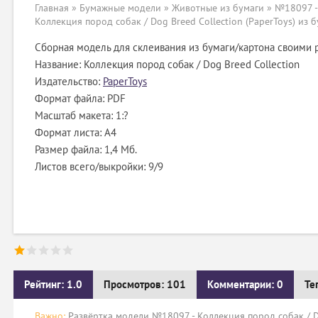
Главная
»
Бумажные модели
»
Животные из бумаги
» №18097 -
Коллекция пород собак / Dog Breed Collection (PaperToys) из 
Сборная модель для склеивания из бумаги/картона своими 
Название: Коллекция пород собак / Dog Breed Collection
Издательство:
PaperToys
Формат файла: PDF
Масштаб макета: 1:?
Формат листа: А4
Размер файла: 1,4 Мб.
Листов всего/выкройки: 9/9
Рейтинг: 1.0
Просмотров: 101
Комментарии: 0
Те
Важно:
Развёртка модели №18097 - Коллекция пород собак / Do