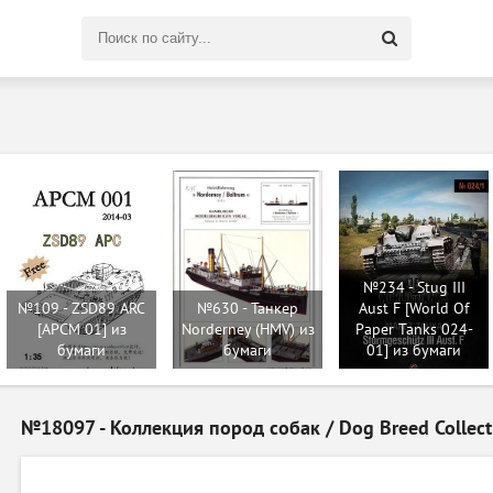
Поиск
по
сайту
№234 - Stug III
№109 - ZSD89 ARC
№630 - Танкер
Aust F [World Of
[APCM 01] из
Norderney (HMV) из
Paper Tanks 024-
бумаги
бумаги
01] из бумаги
№18097 - Коллекция пород собак / Dog Breed Collect