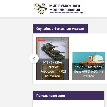
Случайные бумажные модели
№193 - КВ-6
"Бегемот"
№6635 - Mercedes-
[Robototehnik 02]
Benz 608D (АВС) из
из бумаги
бумаги
Панель навигации