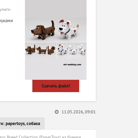
бумаги
руками
Скачать файл!
11.05.2026, 09:01
ги:
papertoys
,
собака
g Breed Collection (PaperToys) из бумаги