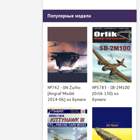
Популярные модели
№742 - IJN Zuiho
№5783 - SB-2M100
[Angraf Model
(Orlik 130) из
2014-06] из бумаги
бумаги