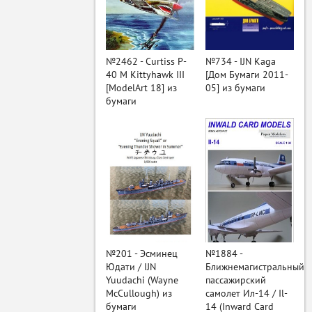
ый
№2462 - Curtiss P-
№734 - IJN Kaga
40 M Kittyhawk III
[Дом Бумаги 2011-
[ModelArt 18] из
05] из бумаги
бумаги
№201 - Эсминец
№1884 -
Юдати / IJN
Ближнемагистральный
Yuudachi (Wayne
пассажирский
McCullough) из
самолет Ил-14 / Il-
бумаги
14 (Inward Card