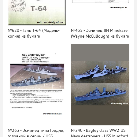
№620 - Танк Т-64 (Модель-
№435 - Эсминец IJN Minekaze
копия) из бумаги
(Wayne McCullough) из бумаги
№263 - Эсминец типа Гридли,
№240 - Bagley class WW2 US
головной в серии / USS
Navy destroyers - USS Mugford