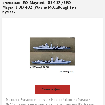
«Бенхэм» USS Mayrant, DD 402 / USS
Mayrant DD 402 (Wayne McCullough) из
бумаги
Скачать файл!
Главная
»
Бумажные модели
»
Морской флот из бумаги
»
№223 - Эскадренный миноносец типа «Бенхэм» USS Mayrant,