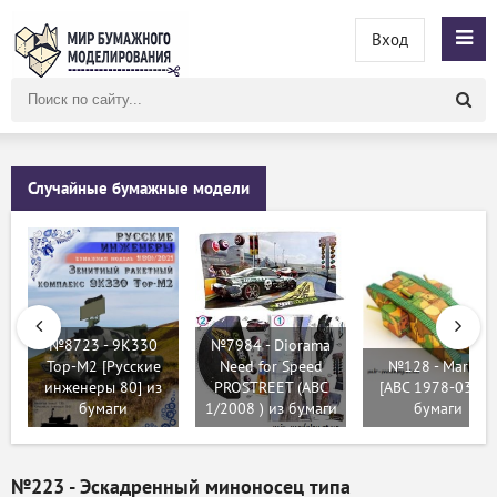
Вход
Поиск
по
сайту
Случайные бумажные модели
№8723 - 9К330
№7984 - Diorama
Тор-М2 [Русские
Need for Speed
№128 - Mark 1
инженеры 80] из
PROSTREET (ABC
[ABC 1978-03] из
бумаги
1/2008 ) из бумаги
бумаги
№223 - Эскадренный миноносец типа