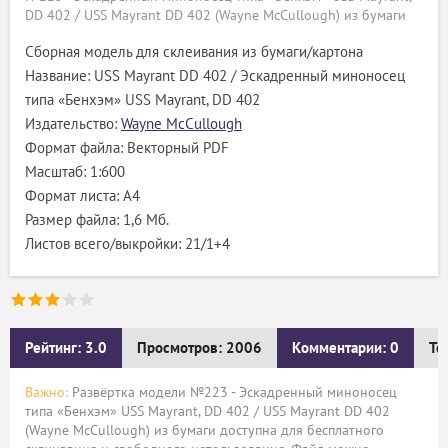
DD 402 / USS Mayrant DD 402 (Wayne McCullough) из бумаги
Сборная модель для склеивания из бумаги/картона
Название: USS Mayrant DD 402 / Эскадренный миноносец
типа «Бенхэм» USS Mayrant, DD 402
Издательство:
Wayne McCullough
Формат файла: Векторный PDF
Масштаб: 1:600
Формат листа: A4
Размер файла: 1,6 Мб.
Листов всего/выкройки: 21/1+4
Рейтинг: 3.0
Просмотров: 2006
Комментарии: 0
Те
Важно:
Развёртка модели №223 - Эскадренный миноносец
типа «Бенхэм» USS Mayrant, DD 402 / USS Mayrant DD 402
(Wayne McCullough) из бумаги доступна для бесплатного