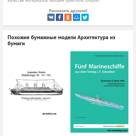
качестве материалов. Желаем приятной сборки!
ый
Рассказать друзьям!
Похожие бумажные модели
Архитектура из
бумаги