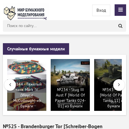
Вход
Поиск
по
сайту
Случайные бумажные модели
№344 - Тяжелый
танк Mark IV
№234 - Stug III
№343 - КВ-5
(Wayne
Aust F [World Of
[World Of Paper
McCullough) из
Paper Tanks 024-
Tanks 11] из
бумаги
01] из бумаги
бумаги
№525 - Brandenburger Tor [Schreiber-Bogen