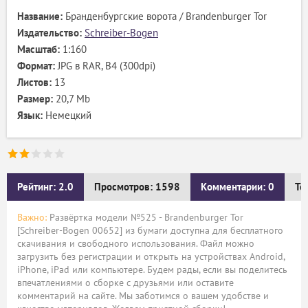
Название:
Бранденбургские ворота / Brandenburger Tor
Издательство:
Schreiber-Bogen
Масштаб:
1:160
Формат:
JPG в RAR, B4 (300dpi)
Листов:
13
Размер:
20,7 Mb
Язык:
Немецкий
Рейтинг: 2.0
Просмотров: 1598
Комментарии: 0
Те
Важно:
Развёртка модели №525 - Brandenburger Tor
[Schreiber-Bogen 00652] из бумаги доступна для бесплатного
скачивания и свободного использования. Файл можно
загрузить без регистрации и открыть на устройствах Android,
iPhone, iPad или компьютере. Будем рады, если вы поделитесь
впечатлениями о сборке с друзьями или оставите
комментарий на сайте. Мы заботимся о вашем удобстве и