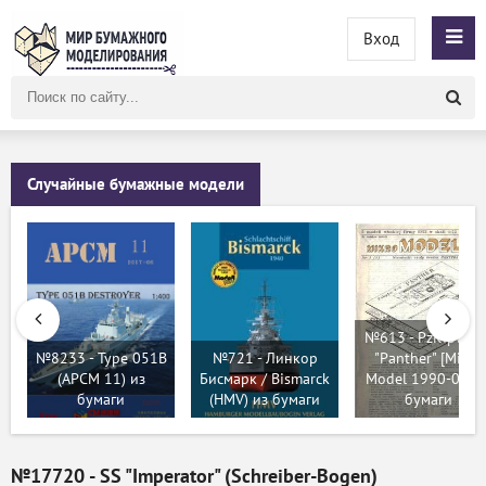
Вход
Поиск
по
сайту
Случайные бумажные модели
№613 - PzKfpw V-
№8233 - Type 051B
№721 - Линкор
"Panther" [Mikro
(APCM 11) из
Бисмарк / Bismarck
Model 1990-01] и
бумаги
(HMV) из бумаги
бумаги
№17720 - SS "Imperator" (Schreiber-Bogen)