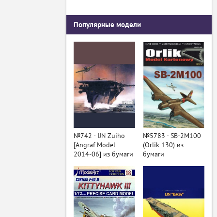
Популярные модели
№742 - IJN Zuiho
№5783 - SB-2M100
[Angraf Model
(Orlik 130) из
2014-06] из бумаги
бумаги