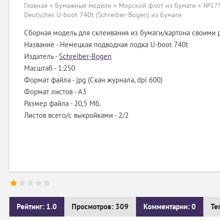
Главная
»
Бумажные модели
»
Морской флот из бумаги
» №175
Deutsches U-boot 740t (Schreiber-Bogen) из бумаги
Сборная модель для склеивания из бумаги/картона своими 
Название - Немецкая подводная лодка U-boot 740t
Издатель -
Schreiber-Bogen
Масштаб - 1:250
Формат файла - jpg (Скан журнала, dpi 600)
Формат листов - A3
Размер файла - 20,5 Мб.
Листов всего/с выкройками - 2/2
Рейтинг: 1.0
Просмотров: 309
Комментарии: 0
Те