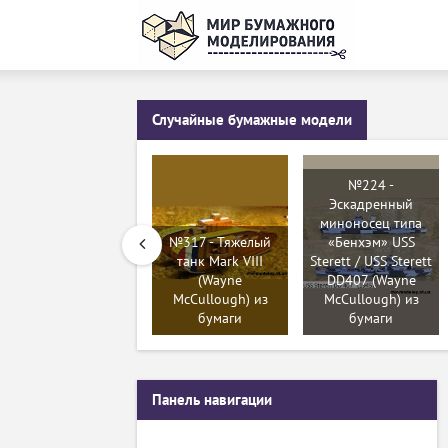
Случайные бумажные модели
№224 -
Эскадренный
миноносец типа
№317 - Тяжелый
«Бенхэм» USS
танк Mark VIII
Sterett / USS Sterett
(Wayne
DD407 (Wayne
McCullough) из
McCullough) из
бумаги
бумаги
Панель навигации