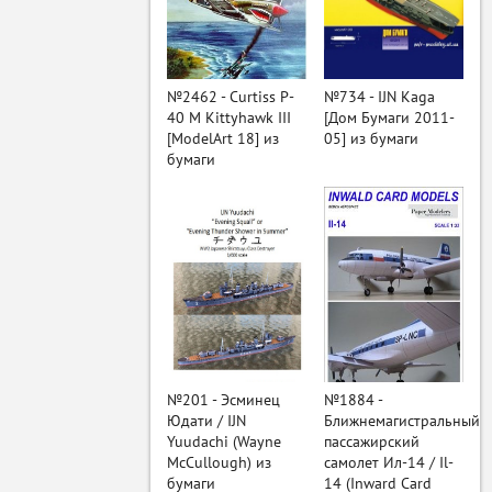
ый
№2462 - Curtiss P-
№734 - IJN Kaga
40 M Kittyhawk III
[Дом Бумаги 2011-
[ModelArt 18] из
05] из бумаги
бумаги
№201 - Эсминец
№1884 -
Юдати / IJN
Ближнемагистральный
Yuudachi (Wayne
пассажирский
McCullough) из
самолет Ил-14 / Il-
бумаги
14 (Inward Card