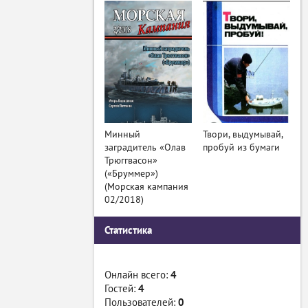
Минный
Твори, выдумывай,
заградитель «Олав
пробуй из бумаги
Трюггвасон»
(«Бруммер»)
(Морская кампания
02/2018)
Статистика
Онлайн всего:
4
Гостей:
4
Пользователей:
0