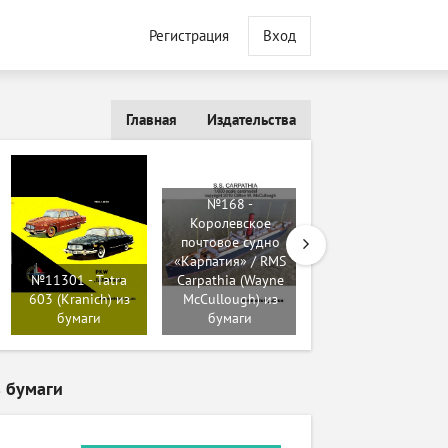
Регистрация
Вход
Главная
Издательства
№168 -
Королевское
почтовое судно
«Карпатия» / RMS
№6137 -
№11301 - Tatra
Carpathia (Wayne
Автолестница
603 (Kranich) из
McCullough) из
АЛГ-17 (Novamodel
бумаги
бумаги
014) из бумаги
з бумаги