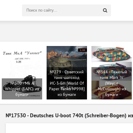
Поиск
по
сайту
№279 - Советский
№344 - Тяжелый
танк-шагоход
танк Mark IV
№300 - Mk A
ИС-3-БН [World Of
(Wayne
Whippet (БАРС) из
Paper Tanks №998]
McCullough) из
бумаги
из бумаги
бумаги
№17530 - Deutsches U-boot 740t (Schreiber-Bogen) и