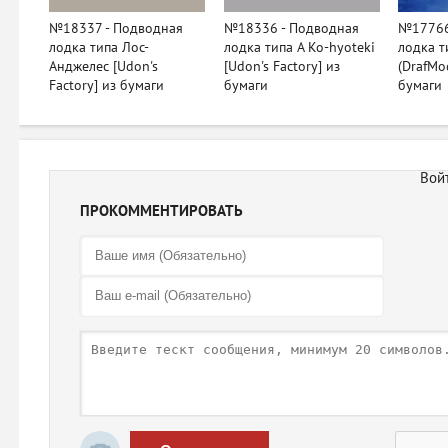
№18337 - Подводная
№18336 - Подводная
№17766
лодка типа Лос-
лодка типа A Ko-hyoteki
лодка т
Анджелес [Udon's
[Udon's Factory] из
(DrafMo
Factory] из бумаги
бумаги
бумаги
ПРОКОММЕНТИРОВАТЬ