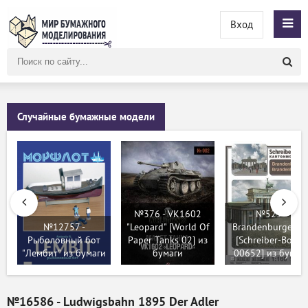
Вход
Поиск
по
сайту
Случайные бумажные модели
№376 - VK1602
№525 -
№12757 -
"Leopard" [World Of
Brandenburger To
Рыболовный бот
Paper Tanks 02] из
[Schreiber-Bogen
"Лембит" из бумаги
бумаги
00652] из бумаг
№16586 - Ludwigsbahn 1895 Der Adler