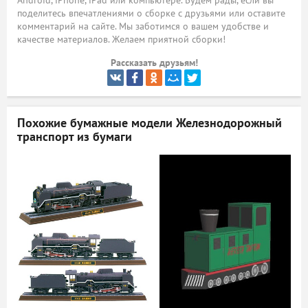
Android, iPhone, iPad или компьютере. Будем рады, если вы
поделитесь впечатлениями о сборке с друзьями или оставите
ый
комментарий на сайте. Мы заботимся о вашем удобстве и
качестве материалов. Желаем приятной сборки!
Рассказать друзьям!
Похожие бумажные модели
Железнодорожный
транспорт из бумаги