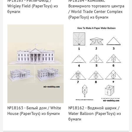
№18165 - Ригли-Филд /
№18164 - Комплекс
Wrigley Field (PaperToys) из
Всемирного торгового центра
бумаги
/ World Trade Center Complex
(PaperToys) из бумаги
№18163 - Белый дом / White
№18162 - Водяной шарик /
House (PaperToys) из бумаги
Water Balloon (PaperToys) из
бумаги