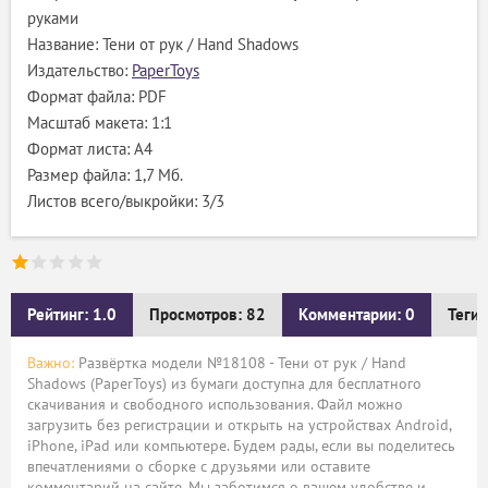
руками
Название: Тени от рук / Hand Shadows
Издательство:
PaperToys
Формат файла: PDF
Масштаб макета: 1:1
Формат листа: А4
Размер файла: 1,7 Мб.
Листов всего/выкройки: 3/3
Рейтинг: 1.0
Просмотров: 82
Комментарии: 0
Теги:
Важно:
Развёртка модели №18108 - Тени от рук / Hand
Shadows (PaperToys) из бумаги доступна для бесплатного
скачивания и свободного использования. Файл можно
загрузить без регистрации и открыть на устройствах Android,
iPhone, iPad или компьютере. Будем рады, если вы поделитесь
впечатлениями о сборке с друзьями или оставите
комментарий на сайте. Мы заботимся о вашем удобстве и