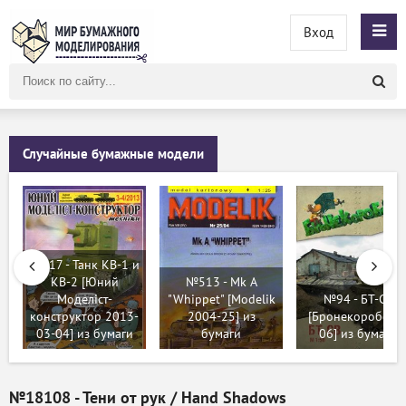
Вход
Поиск
по
сайту
Случайные бумажные модели
№417 - Танк КВ-1 и
КВ-2 [Юний
№513 - Mk A
Моделіст-
"Whippet" [Modelik
№94 - БТ-СВ
конструктор 2013-
2004-25] из
[Бронекоробочк
03-04] из бумаги
бумаги
06] из бумаги
№18108 - Тени от рук / Hand Shadows