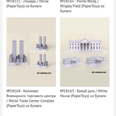
№18111 - Лошадь / Horse
№18165 - Ригли-Филд /
(PaperToys) из бумаги
Wrigley Field (PaperToys) из
бумаги
№18164 - Комплекс
№18163 - Белый дом / White
Всемирного торгового центра
House (PaperToys) из бумаги
/ World Trade Center Complex
(PaperToys) из бумаги