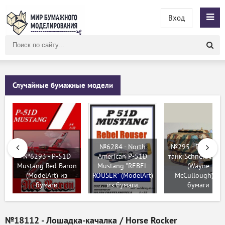
Вход
Поиск
по
сайту
Случайные бумажные модели
№6284 - North
№295 - Пехотны
№6293 - P-51D
American P-51D
танк Schneider C
Mustang Red Baron
Mustang "REBEL
(Wayne
(ModelArt) из
ROUSER" (ModelArt)
McCullough) из
бумаги
из бумаги
бумаги
№18112 - Лошадка-качалка / Horse Rocker