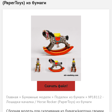
(PaperToys) из бумаги
Скачать файл!
Главная
»
Бумажные модели
»
Поделки из бумаги
» №18112 -
Лошадка-качалка / Horse Rocker (PaperToys) из бумаги
Сборная модель для склеивания из бумаги/картона своими