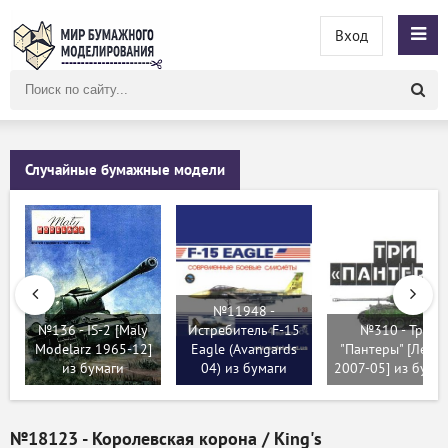
Вход
Поиск
по
сайту
Случайные бумажные модели
№11948 -
№136 - IS-2 [Maly
Истребитель F-15
№310 - Три
Modelarz 1965-12]
Eagle (Avangards
"Пантеры" [Левш
из бумаги
04) из бумаги
2007-05] из бума
№18123 - Королевская корона / King's