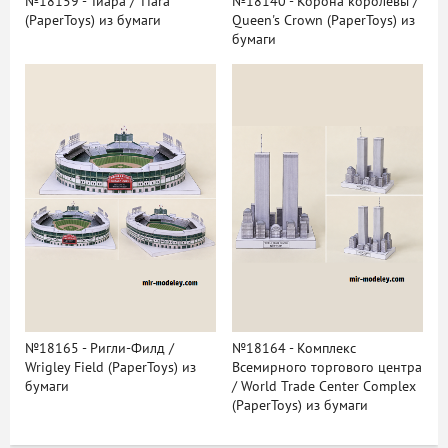
№18159 - Тиара / Tiara
№18140 - Корона королевы /
(PaperToys) из бумаги
Queen's Crown (PaperToys) из
бумаги
№18165 - Ригли-Филд /
№18164 - Комплекс
Wrigley Field (PaperToys) из
Всемирного торгового центра
бумаги
/ World Trade Center Complex
(PaperToys) из бумаги