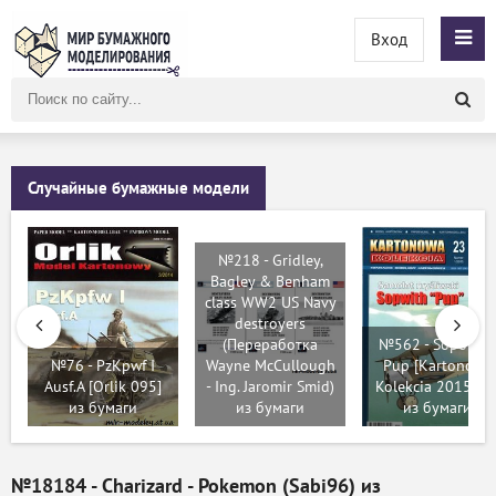
Вход
Поиск
по
сайту
Случайные бумажные модели
№218 - Gridley,
Bagley & Benham
class WW2 US Navy
destroyers
(Переработка
№562 - Sopowit
№76 - PzKpwf I
Wayne McCullough
Pup [Kartonowa
Ausf.A [Orlik 095]
- Ing. Jaromir Smid)
Kolekcia 2015-01
из бумаги
из бумаги
из бумаги
№18184 - Charizard - Pokemon (Sabi96) из