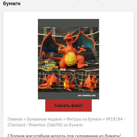
бумаги
Скачать файл!
Главная
»
Бумажные модели
»
Фигуры из бумаги
» №18184 -
Charizard - Pokemon (Sabi96) из бумаги
Сборная масштабная модель для склеивания из бумаги/