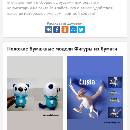
впечатлениями о сборке с друзьями или оставите
комментарий на сайте. Мы заботимся о вашем удобстве и
ый
качестве материалов. Желаем приятной сборки!
Рассказать друзьям!
Похожие бумажные модели
Фигуры из бумаги