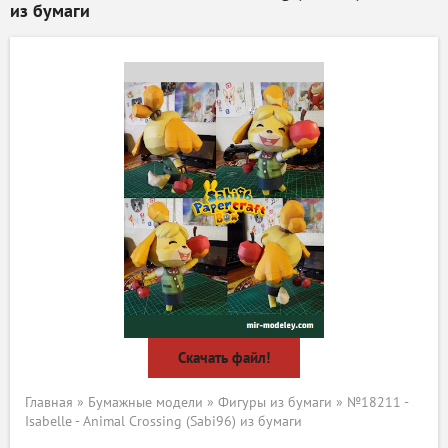
из бумаги
Скачать файл!
Главная
»
Бумажные модели
»
Фигуры из бумаги
» №18211 -
Isabelle - Animal Crossing (Sabi96) из бумаги