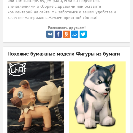
или компьютере. Будем рады, если вы поделитесь
впечатлениями о сборке с друзьями или оставите
ый
комментарий на сайте. Мы заботимся о вашем удобстве и
качестве материалов. Желаем приятной сборки!
Рассказать друзьям!
Похожие бумажные модели
Фигуры из бумаги