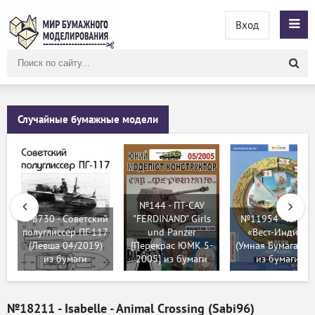
Вход
Поиск
по
сайту
Случайные бумажные модели
№144 - ПТ-САУ
№8730 - Советский
"FERDINAND" Girls
№11954 - Галеон
полуглиссер ПГ-117
und Panzer
«Вест-Индия»
(Левша 04/2019)
[Перекрас ЮМК 5-
(Умная Бумага 00
из бумаги
2005] из бумаги
из бумаги
№18211 - Isabelle - Animal Crossing (Sabi96)