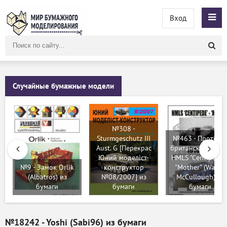
Вход
Поиск
по
сайту
Случайные бумажные модели
№308 -
Sturmgeschutz III
№463 - Прототи
Aust. G [Перекрас
британского танк
Юний моделіст-
HMLS "Centipede" 
№9 - Замок Orlik
конструктор
"Mother" (Wayne
(Albatros) из
№08/2007] из
McCullough) из
бумаги
бумаги
бумаги
№18242 - Yoshi (Sabi96) из бумаги