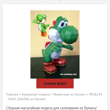
Скачать файл!
Главная
»
Бумажные модели
»
Животные из бумаги
» №18242
- Yoshi (Sabi96) из бумаги
Сборная масштабная модель для склеивания из бумаги/