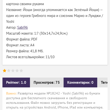
картона своими руками
Название: Йоши (иногда упоминается как Зелёный Йоши) —
один из героев Грибного мира и союзник Марио и Луиджи /
Yoshi
Автор:
Sabi96
Масштаб макета: 1:? (30х14,7х24,9см.)
Формат файла: PDF
Формат листа: А4
Размер файла: 41,8 Мб.
Листов всего/выкройки: 11/10
Рейтинг: 1.0
Просмотров: 75
Комментарии: 0
Теги:
Важно:
Развёртка модели №18242 - Yoshi (Sabi96) из бумаги
доступна для бесплатного скачивания и свободного
использования. Файл можно загрузить без регистрации и
открыть на устройствах Android, iPhone, iPad или компьютере.