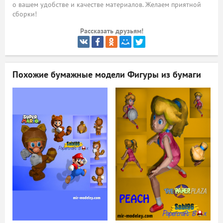
о вашем удобстве и качестве материалов. Желаем приятной
сборки!
ый
Рассказать друзьям!
Похожие бумажные модели
Фигуры из бумаги