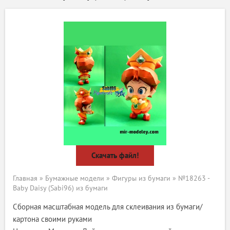
Скачать файл!
Главная
»
Бумажные модели
»
Фигуры из бумаги
» №18263 -
Baby Daisy (Sabi96) из бумаги
Сборная масштабная модель для склеивания из бумаги/
картона своими руками