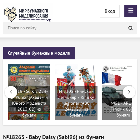
Вход
Поиск
по
сайту
Случайные бумажные модели
№418 - Sd.Kfz 254-
№8305 - Римский
2 "Puma" [Академія
легионер / Rimsky
Юного Моделіста
legionar (ABC
№51 - ARL 44
2013-02] из
24/2020) из
[Tinchik 05] из
бумаги
бумаги
бумаги
№18263 - Baby Daisy (Sabi96) из бумаги