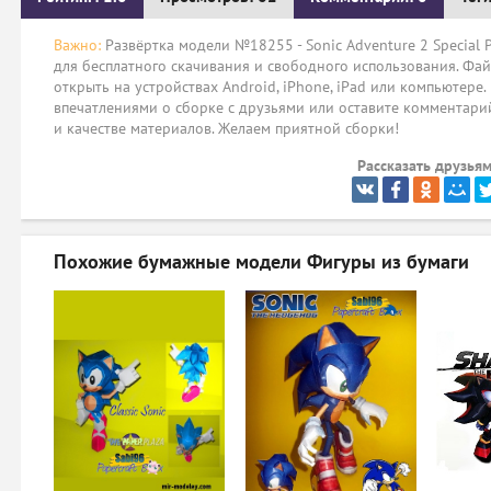
Важно:
Развёртка модели №18255 - Sonic Adventure 2 Special Pt
для бесплатного скачивания и свободного использования. Фай
открыть на устройствах Android, iPhone, iPad или компьютере.
впечатлениями о сборке с друзьями или оставите комментарий
и качестве материалов. Желаем приятной сборки!
Рассказать друзьям
Похожие бумажные модели
Фигуры из бумаги