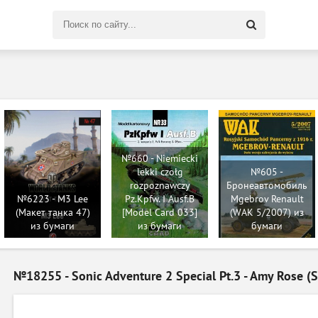
Поиск
по
сайту
№660 - Niemiecki
lekki czołg
№605 -
rozpoznawczy
Бронеавтомобиль
№6223 - M3 Lee
Pz.Kpfw. I Ausf.B
Mgebrov Renault
(Макет танка 47)
[Model Card 033]
(WAK 5/2007) из
из бумаги
из бумаги
бумаги
№18255 - Sonic Adventure 2 Special Pt.3 - Amy Rose (