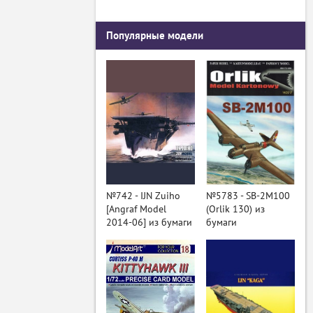
Популярные модели
№742 - IJN Zuiho
№5783 - SB-2M100
[Angraf Model
(Orlik 130) из
2014-06] из бумаги
бумаги