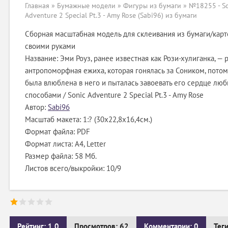
Главная
»
Бумажные модели
»
Фигуры из бумаги
» №18255 - So
Adventure 2 Special Pt.3 - Amy Rose (Sabi96) из бумаги
Сборная масштабная модель для склеивания из бумаги/карт
своими руками
Название: Эми Роуз, ранее известная как Рози-хулиганка, — 
антропоморфная ежиха, которая гонялась за Соником, потом
была влюблена в него и пыталась завоевать его сердце лю
способами / Sonic Adventure 2 Special Pt.3 - Amy Rose
Автор:
Sabi96
Масштаб макета: 1:? (30х22,8х16,4см.)
Формат файла: PDF
Формат листа: А4, Letter
Размер файла: 58 Мб.
Листов всего/выкройки: 10/9
Рейтинг: 1.0
Просмотров: 62
Комментарии: 0
Тег