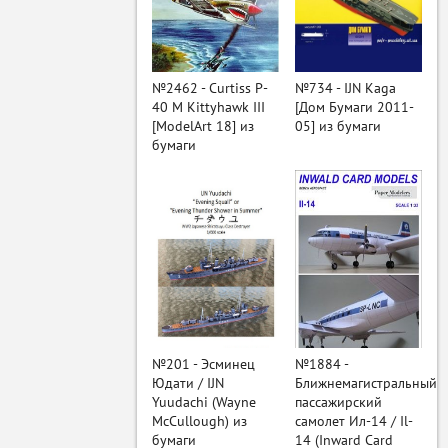
ый
№2462 - Curtiss P-
№734 - IJN Kaga
40 M Kittyhawk III
[Дом Бумаги 2011-
[ModelArt 18] из
05] из бумаги
бумаги
№201 - Эсминец
№1884 -
Юдати / IJN
Ближнемагистральный
Yuudachi (Wayne
пассажирский
McCullough) из
самолет Ил-14 / Il-
бумаги
14 (Inward Card