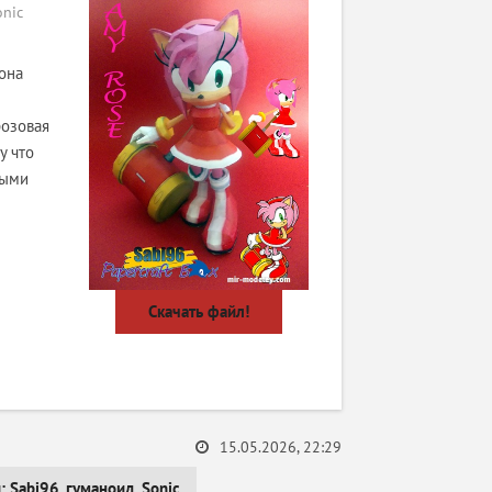
nic
она
розовая
у что
быми
Скачать файл!
15.05.2026, 22:29
и:
Sabi96
,
гуманоид
,
Sonic