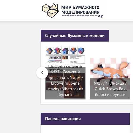
Случайные бумажные модели
№27 - Сельский
бревенчатый дом /
Lidove roubene
№1977 - Лисица /
stavby (Albatros) из
Quick Brown Fox
бумаги
(Барс) из бумаги
Панель навигации