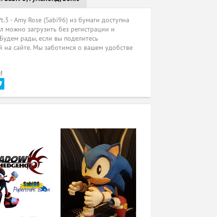
.3 - Amy Rose (Sabi96) из бумаги доступна
л можно загрузить без регистрации и
 Будем рады, если вы поделитесь
 на сайте. Мы заботимся о вашем удобстве
!