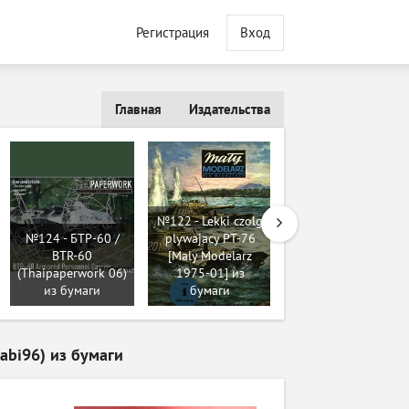
Регистрация
Вход
Главная
Издательства
№122 - Lekki czolg
№124 - БТР-60 /
plywajacy PT-76
BTR-60
[Maly Modelarz
№139 - SU-76 [ABC
(Thaipaperwork 06)
1975-01] из
1976-05] из
из бумаги
бумаги
бумаги
Sabi96) из бумаги