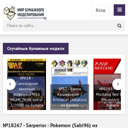
Вход
Поиск
по
сайту
Случайные бумажные модели
№618 -
Самоходная
зенитная
№57 - Замок
№6293 - P-51D
установка M16
Кршивоклат /
Mustang Red Baro
MGMC (WAK extra-
Krivoklat (Albatros)
(ModelArt) из
2/2008) из бумаги
из бумаги
бумаги
№18267 - Serperior - Pokemon (Sabi96) из