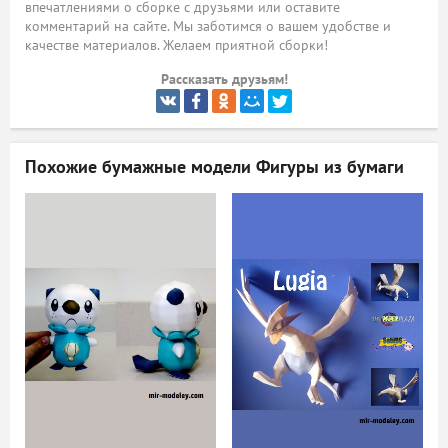
впечатлениями о сборке с друзьями или оставите
комментарий на сайте. Мы заботимся о вашем удобстве и
ый
качестве материалов. Желаем приятной сборки!
Рассказать друзьям!
Похожие бумажные модели
Фигуры из бумаги