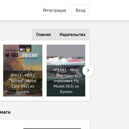
Регистрация
Вход
Главная
Издательства
№8841 - Akagi
№422 - M163
(Векторная
"Vulcan" [Model
отрисовка Fly
№259 - T 28
Card 092] из
Model 063) из
[Левша 2003/5] из
бумаги
бумаги
бумаги
умаги