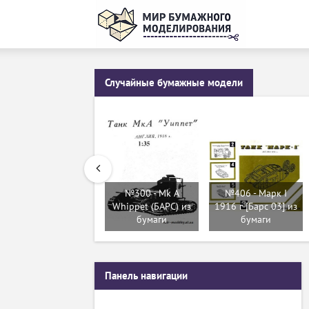
Случайные бумажные модели
№300 - Mk A
№406 - Марк I
Whippet (БАРС) из
1916 г [Барс 03] из
бумаги
бумаги
Панель навигации