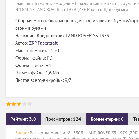
Главная
»
Бумажные модели
»
Гражданская техника из бумаги
№18303 - LAND ROVER S3 1979 (ZRP Papercraft) из бумаги
Сборная масштабная модель для склеивания из бумаги/карт
своими руками
Название: Внедорожник LAND ROVER S3 1979
Автор:
ZRP Papercraft
Масштаб макета: 1:20
Формат файла: PDF
Формат листа: А4
Размер файла: 1,6 Мб.
Листов всего/выкройки: 9/7
Рейтинг: 3.0
Просмотров: 124
Комментарии: 0
Те
Важно:
Развёртка модели №18303 - LAND ROVER S3 1979 (ZRP Pa
бесплатного скачивания и свободного использования. Файл мо