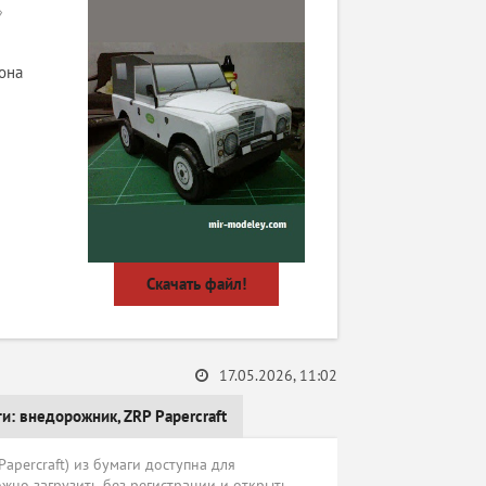
»
она
Скачать файл!
17.05.2026, 11:02
ги:
внедорожник
,
ZRP Papercraft
percraft) из бумаги доступна для
жно загрузить без регистрации и открыть