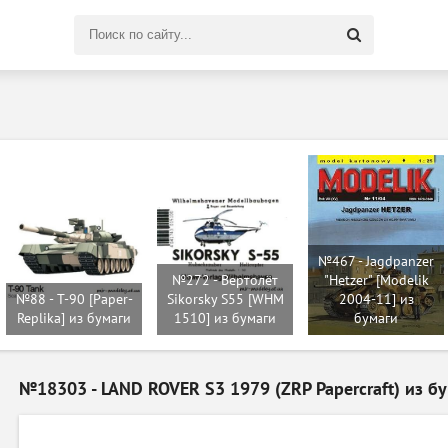
Поиск
по
сайту
№467 - Jagdpanzer
№272 - Вертолёт
"Hetzer" [Modelik
№88 - T-90 [Paper-
Sikorsky S55 [WHM
2004-11] из
Replika] из бумаги
1510] из бумаги
бумаги
№18303 - LAND ROVER S3 1979 (ZRP Papercraft) из б