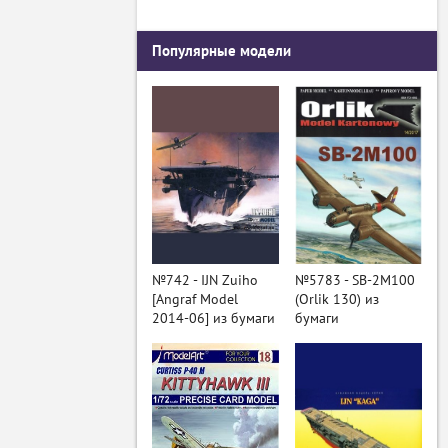
Популярные модели
№742 - IJN Zuiho
№5783 - SB-2M100
[Angraf Model
(Orlik 130) из
2014-06] из бумаги
бумаги