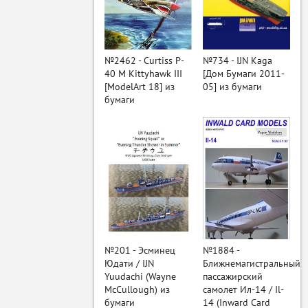
ый
№2462 - Curtiss P-
№734 - IJN Kaga
40 M Kittyhawk III
[Дом Бумаги 2011-
[ModelArt 18] из
05] из бумаги
бумаги
№201 - Эсминец
№1884 -
Юдати / IJN
Ближнемагистральный
Yuudachi (Wayne
пассажирский
McCullough) из
самолет Ил-14 / Il-
бумаги
14 (Inward Card