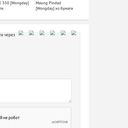
X 350 [Wongday]
Maung Pindad
ги
[Wongday] из бумаги