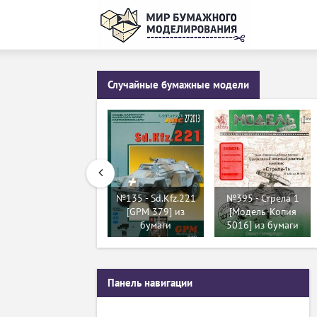
Случайные бумажные модели
№135 - Sd.Kfz.221
№395 - Стрела 1
[GPM 379] из
[Модель-Копия
бумаги
5016] из бумаги
Панель навигации