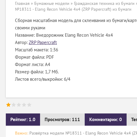
Главная
»
Бумажные модели
»
Гражданская техника из бумаги
№18311 - Elang Recon Vehicle 4x4 (ZRP Papercraft) из бумаги
Сборная масштабная модель для склеивания из бумаги/карт
своими руками
Название: Внедорожник Elang Recon Vehicle 4x4
Автор:
ZRP Papercraft
Масштаб макета: 1:36
Формат файла: PDF
Формат листа: А4
Размер файла: 1,7 Мб.
Листов всего/выкройки: 6/4
Рейтинг: 1.0
Просмотров: 111
Комментарии: 0
Те
Важно:
Развёртка модели №18311 - Elang Recon Vehicle 4x4 (ZR