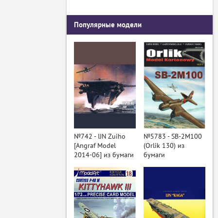
Популярные модели
№742 - IJN Zuiho
№5783 - SB-2M100
[Angraf Model
(Orlik 130) из
2014-06] из бумаги
бумаги