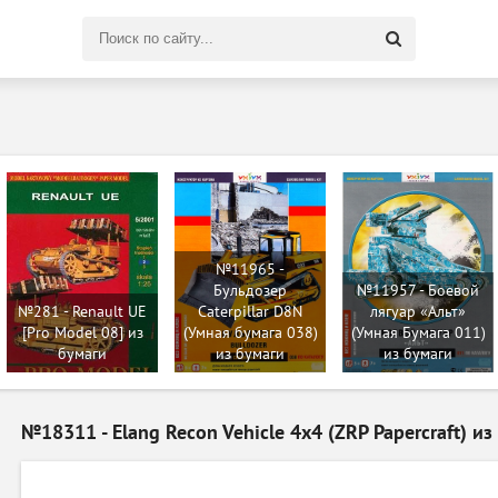
Поиск
по
сайту
№11965 -
Бульдозер
№11957 - Боевой
№281 - Renault UE
Caterpillar D8N
лягуар «Альт»
[Pro Model 08] из
(Умная бумага 038)
(Умная Бумага 011)
бумаги
из бумаги
из бумаги
№18311 - Elang Recon Vehicle 4x4 (ZRP Papercraft) из