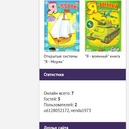
Открытые системы
"Я - военный" книга
"Я - Моряк"
Статистика
Онлайн всего:
7
Гостей:
5
Пользователей:
2
u6128032172
,
venda1973
Друзья сайта