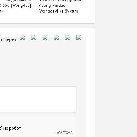
X 350 [Wongday]
Maung Pindad
ги
[Wongday] из бумаги