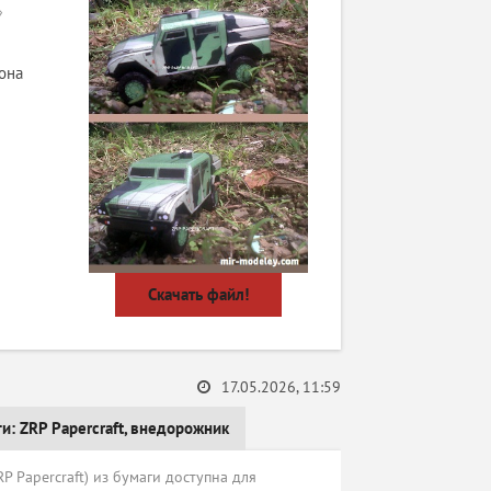
»
она
Скачать файл!
17.05.2026, 11:59
ги:
ZRP Papercraft
,
внедорожник
P Papercraft) из бумаги доступна для