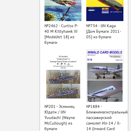
ый
№2462 - Curtiss P-
№734 - IJN Kaga
40 M Kittyhawk III
[Дом Бумаги 2011-
[ModelArt 18] из
05] из бумаги
бумаги
№201 - Эсминец
№1884 -
Юдати / IJN
Ближнемагистральный
Yuudachi (Wayne
пассажирский
McCullough) из
самолет Ил-14 / Il-
бумаги
14 (Inward Card