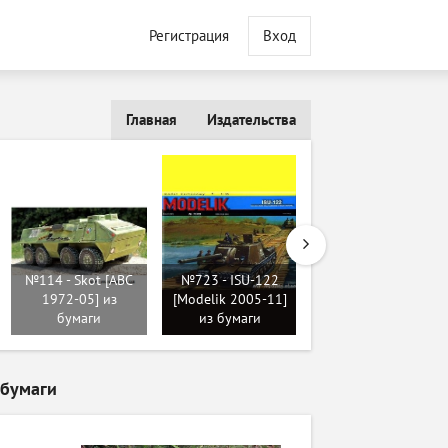
Регистрация
Вход
Главная
Издательства
№114 - Skot [ABC
№723 - ISU-122
№457 - T-27
1972-05] из
[Modelik 2005-11]
tankietka [Modelik
бумаги
из бумаги
1997-04] из бумаги
 бумаги