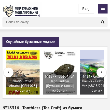
Вход
Поиск
по
сайту
Случайные бумажные модели
№187 - Трофейный
№14 - Сторожева
№485 - M1A1
JagdPanther
башня / Prezdiva
Abrams [GPM 025]
[Бумажные танки]
Vez (ABC 3/2013) 
из бумаги
из бумаги
бумаги
№18316 - Toothless (Tos Craft) из бумаги