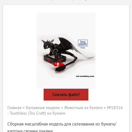
Скачать файл!
Главная
»
Бумажные модели
»
Животные из бумаги
» №18316
- Toothless (Tos Craft) из бумаги
Сборная масштабная модель для склеивания из бумаги/
картона своими руками