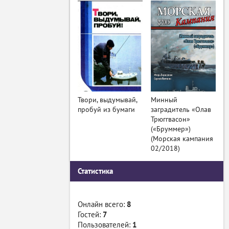
Твори, выдумывай,
Минный
пробуй из бумаги
заградитель «Олав
Трюггвасон»
(«Бруммер»)
(Морская кампания
02/2018)
Статистика
Онлайн всего:
8
Гостей:
7
Пользователей:
1