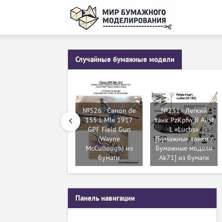
Случайные бумажные модели
№526 - Canon de
№231 - Легкий
155 L Mle 1917
танк PzKpfw II Ausf
GPF Field Gun
L «Luchs»
(Wayne
[Бумажные танки /
McCullough) из
Бумажные модели
бумаги
Ak71] из бумаги
Панель навигации