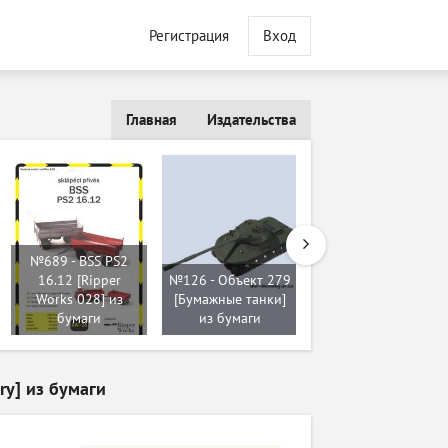
Регистрация
Вход
Главная
Издательства
№689 - BSS PS2
16.12 [Ripper
№126 - Объект 279
№461 - T-60
Works 028] из
[Бумажные танки]
[Modelik 2011-21]
бумаги
из бумаги
из бумаги
ry] из бумаги