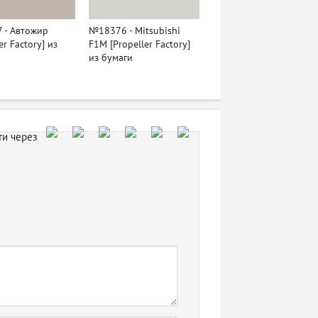
 - Автожир
№18376 - Mitsubishi
er Factory] из
F1M [Propeller Factory]
из бумаги