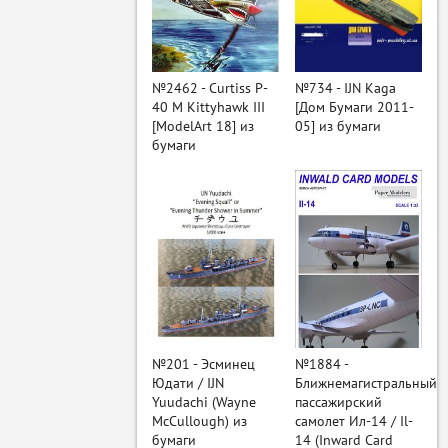
ый
№2462 - Curtiss P-
№734 - IJN Kaga
40 M Kittyhawk III
[Дом Бумаги 2011-
[ModelArt 18] из
05] из бумаги
бумаги
№201 - Эсминец
№1884 -
Юдати / IJN
Ближнемагистральный
Yuudachi (Wayne
пассажирский
McCullough) из
самолет Ил-14 / Il-
бумаги
14 (Inward Card