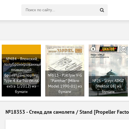
Поиск
по
сайту
№484 - Японский
полубронированный
плавающий
бронетранспортёр
№613 - PzKfpw V-G
Type 4 Ka-Tsu (WAK
"Panther" [Mikro
№26 - Steyr ADGZ
extra 1/2012) из
Model 1990-01] из
[Wektor 08] из
бумаги
бумаги
бумаги
№18353 - Стенд для самолета / Stand [Propeller Facto