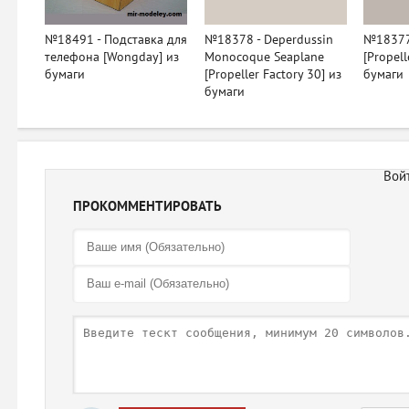
№18491 - Подставка для
№18378 - Deperdussin
№18377
телефона [Wongday] из
Monocoque Seaplane
[Propell
бумаги
[Propeller Factory 30] из
бумаги
бумаги
ПРОКОММЕНТИРОВАТЬ