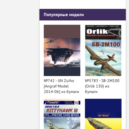
Популярные модели
№742 - IJN Zuiho
№5783 - SB-2M100
[Angraf Model
(Orlik 130) из
2014-06] из бумаги
бумаги