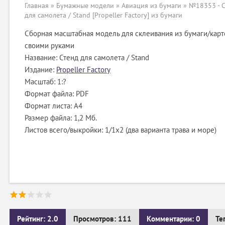
Главная
»
Бумажные модели
»
Авиация из бумаги
» №18353 - С
для самолета / Stand [Propeller Factory] из бумаги
Сборная масштабная модель для склеивания из бумаги/карт
своими руками
Название: Стенд для самолета / Stand
Издание:
Propeller Factory
Масштаб: 1:?
Формат файла: PDF
Формат листа: А4
Размер файла: 1,2 Мб.
Листов всего/выкройки: 1/1х2 (два варианта трава и море)
Рейтинг: 2.0
Просмотров: 111
Комментарии: 0
Те