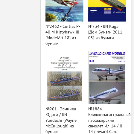
ый
№2462 - Curtiss P-
№734 - IJN Kaga
40 M Kittyhawk III
[Дом Бумаги 2011-
[ModelArt 18] из
05] из бумаги
бумаги
№201 - Эсминец
№1884 -
Юдати / IJN
Ближнемагистральный
Yuudachi (Wayne
пассажирский
McCullough) из
самолет Ил-14 / Il-
бумаги
14 (Inward Card