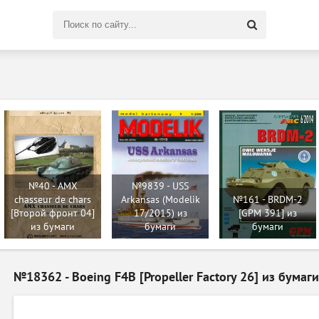
Поиск
по
сайту
№40 - AMX
№9839 - USS
chasseur de chars
Arkansas (Modelik
№161 - BRDM-2
[Второй фронт 04]
17/2015) из
[GPM 391] из
из бумаги
бумаги
бумаги
№18362 - Boeing F4B [Propeller Factory 26] из бумаги