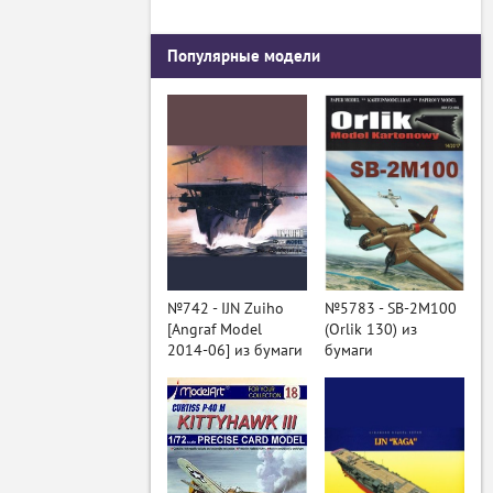
Популярные модели
№742 - IJN Zuiho
№5783 - SB-2M100
[Angraf Model
(Orlik 130) из
2014-06] из бумаги
бумаги