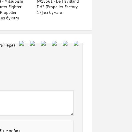
- Mitsubishi
№18361 - De Havilland
uter Fighter
DH2 [Propeller Factory
Propeller
17] из бумаги
] из бумаги