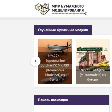
Случайные бумажные модели
№6274 -
Supermarine
Spitfire PR Mk. XIX
[Конверсия
№521 - Aldgate
ModelArt] из
[Micromodels] из
бумаги
бумаги
Панель навигации