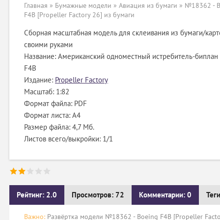
Главная
»
Бумажные модели
»
Авиация из бумаги
» №18362 - B
F4B [Propeller Factory 26] из бумаги
Сборная масштабная модель для склеивания из бумаги/карт
своими руками
Название: Американский одноместный истребитель-биплан
F4B
Издание:
Propeller Factory
Масштаб: 1:82
Формат файла: PDF
Формат листа: А4
Размер файла: 4,7 Мб.
Листов всего/выкройки: 1/1
Рейтинг: 2.0
Просмотров: 72
Комментарии: 0
Тег
Важно:
Развёртка модели №18362 - Boeing F4B [Propeller Facto