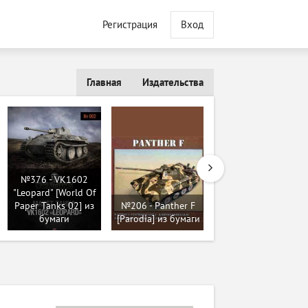
Регистрация
Вход
Главная
Издательства
№4052 -
№376 - VK1602
Бронированный
"Leopard" [World Of
спецавтомобиль
Paper Tanks 02] из
№206 - Panther F
RAF Labbe (Левша
бумаги
[Parodia] из бумаги
6/1996) из бумаги