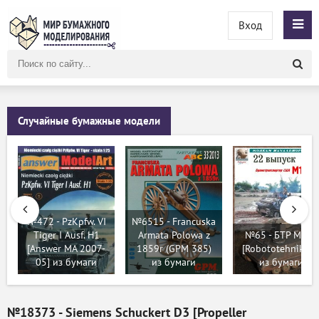
Вход
Поиск
по
сайту
Случайные бумажные модели
№472 - PzKpfw. VI
№6515 - Francuska
Tiger I Ausf. H1
Armata Polowa z
№65 - БТР М113
[Answer MA 2007-
1859r (GPM 385)
[Robototehnik 22
05] из бумаги
из бумаги
из бумаги
№18373 - Siemens Schuckert D3 [Propeller