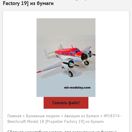
Factory 19] из бумаги
Скачать файл!
Главная
»
Бумажные модели
»
Авиация из бумаги
» №18374 -
Beechcraft Model 18 [Propeller Factory 19] из бумаги