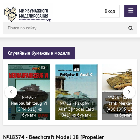
Вход
Поиск
по
сайту
Случайные бумажные модели
№496 -
№256 - Izraelsky
Neubaufahrzeug VI
№712 - PzKpfw II
tank Merkava II
[GPM 311] из
Ausf.C [Model Card
[ABC 1995-13-15
бумаги
041] из бумаги
из бумаги
№18374 - Beechcraft Model 18 [Propeller