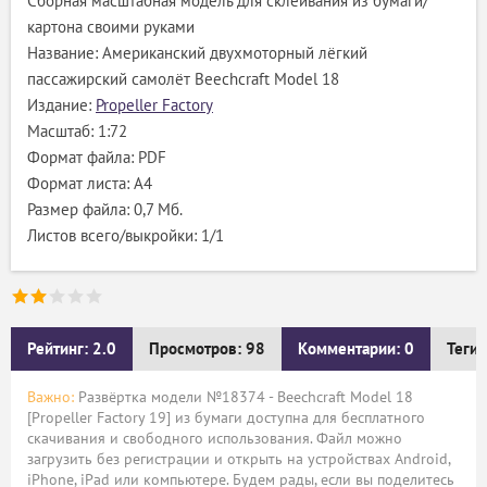
Сборная масштабная модель для склеивания из бумаги/
картона своими руками
Название: Американский двухмоторный лёгкий
пассажирский самолёт Beechcraft Model 18
Издание:
Propeller Factory
Масштаб: 1:72
Формат файла: PDF
Формат листа: А4
Размер файла: 0,7 Мб.
Листов всего/выкройки: 1/1
Рейтинг: 2.0
Просмотров: 98
Комментарии: 0
Теги:
Важно:
Развёртка модели №18374 - Beechcraft Model 18
[Propeller Factory 19] из бумаги доступна для бесплатного
скачивания и свободного использования. Файл можно
загрузить без регистрации и открыть на устройствах Android,
iPhone, iPad или компьютере. Будем рады, если вы поделитесь