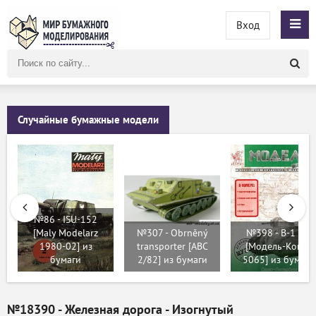
Вход
Поиск
по
сайту
Случайные бумажные модели
№86 - ISU-152
[Maly Modelarz
№307 - Obrněný
№398 - B-1 bis
1980-02] из
transporter [ABC
[Модель-Копия
бумаги
2/82] из бумаги
5065] из бумаги
№18390 - Железная дорога - Изогнутый