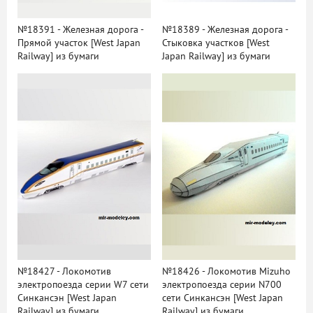
№18391 - Железная дорога -
№18389 - Железная дорога -
Прямой участок [West Japan
Стыковка участков [West
Railway] из бумаги
Japan Railway] из бумаги
№18427 - Локомотив
№18426 - Локомотив Mizuho
электропоезда серии W7 сети
электропоезда серии N700
Синкансэн [West Japan
сети Синкансэн [West Japan
Railway] из бумаги
Railway] из бумаги