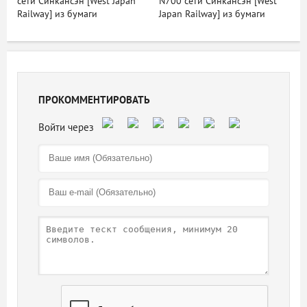
сети Синкансэн [West Japan
N700 сети Синкансэн [West
Railway] из бумаги
Japan Railway] из бумаги
ПРОКОММЕНТИРОВАТЬ