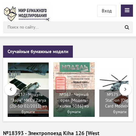
Вход
Поиск
по
сайту
Случайные бумажные модели
№137 - Модуль
№367 - Черный
№575 - CH-53
"Заря" МКС / Zarya
орел [Модель-
Stallion [Digital
(2D-3D 02/2011) из
копия 5086] из
Card Models] из
бумаги
бумаги
бумаги
№18393 - Электропоезд Kiha 126 [West