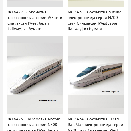
№18427 - Локомотив
№18426 - Локомотив Mizuho
электропоезда серии W7 сети
электропоезда серии N700
Синкансэн [West Japan
сети Синкансэн [West Japan
Railway] из бумаги
Railway] из бумаги
№18425 - Локомотив Nozomi
№18424 - Локомотив Hikari
электропоезда серии N700
Rail Star электропоезда серии
сети Синкансэн [West Japan
N700 сети Синкансэн [West