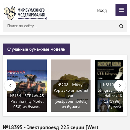
Вход
Поиск
по
сайту
Случайные бумажные модели
№208 - Jeffery-
№8104 - USS
Poplavko armoured
Stingray (Перекра
№154 - БТР LAV-25
car
Halinski KA
Piranha (Fly Model
[bestpapermodels]
12/1996) из
058) из бумаги
из бумаги
бумаги
№18395 - Электропоезд 225 серии [West