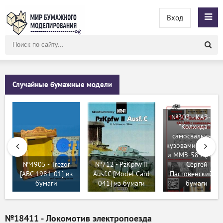
Вход
Поиск
по
сайту
Случайные бумажные модели
№303 - КАЗ-608
"Колхида" с
самосвальными
кузовами ММЗ-5
и ММЗ-585 (Ak71 
№4905 - Trezor
№712 - PzKpfw II
Сергей
[ABC 1981-01] из
Ausf.C [Model Card
Пастовенский) и
бумаги
041] из бумаги
бумаги
№18411 - Локомотив электропоезда