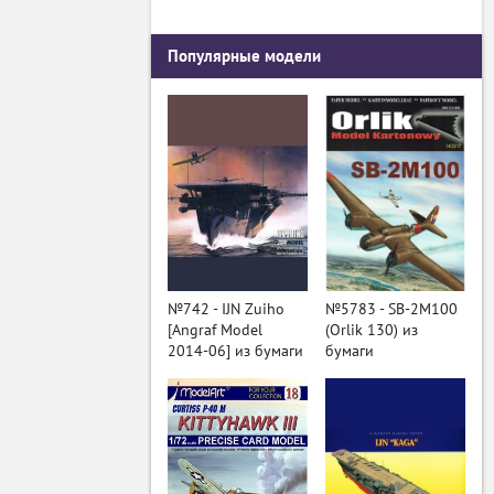
Популярные модели
№742 - IJN Zuiho
№5783 - SB-2M100
[Angraf Model
(Orlik 130) из
2014-06] из бумаги
бумаги