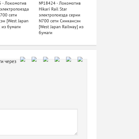
 - Локомотив
№18424 - Локомотив
 электропоезда
Hikari Rail Star
700 сети
электропоезда серии
эн [West Japan
N700 сети Синкансэн
] из бумаги
[West Japan Railway] из
бумаги