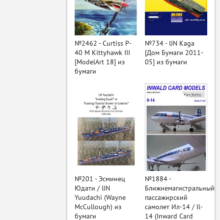
ый
№2462 - Curtiss P-
№734 - IJN Kaga
40 M Kittyhawk III
[Дом Бумаги 2011-
[ModelArt 18] из
05] из бумаги
бумаги
№201 - Эсминец
№1884 -
Юдати / IJN
Ближнемагистральный
Yuudachi (Wayne
пассажирский
McCullough) из
самолет Ил-14 / Il-
бумаги
14 (Inward Card