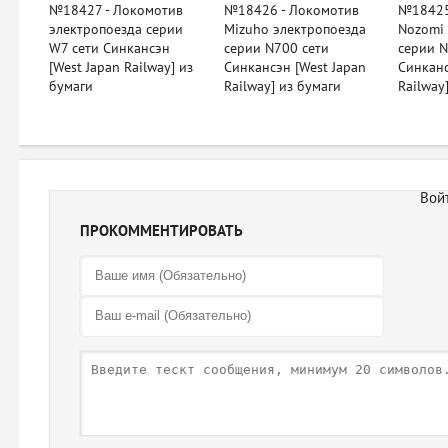
№18427 - Локомотив
№18426 - Локомотив
№18425
электропоезда серии
Mizuho электропоезда
Nozomi
W7 сети Синкансэн
серии N700 сети
серии N
[West Japan Railway] из
Синкансэн [West Japan
Синканс
бумаги
Railway] из бумаги
Railway
ПРОКОММЕНТИРОВАТЬ