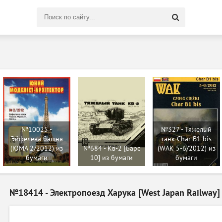
Поиск
по
сайту
№10025 -
№327 - Тяжелый
Эйфелева башня
танк Char B1 bis
(ЮМА 2/2012) из
№684 - Кв-2 [Барс
(WAK 5-6/2012) из
бумаги
10] из бумаги
бумаги
№18414 - Электропоезд Харука [West Japan Railway]