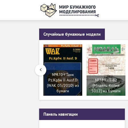
Случайные бумажные модели
№470 - Танк
Pz.Kpfw II Ausf.D
№389 - T-62
(WAK 05/2010) из
[Модель-Копия
бумаги
5012] из бумаги
Панель навигации