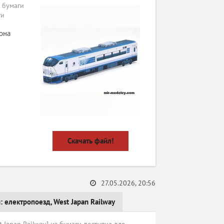
 бумаги
ги
она
Скачать файл!
27.05.2026, 20:56
и:
електропоезд
,
West Japan Railway