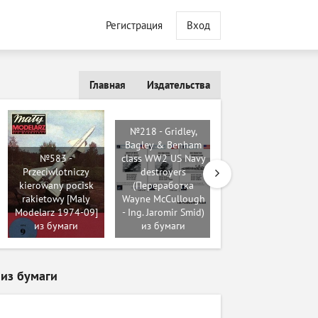
Регистрация
Вход
Главная
Издательства
№218 - Gridley,
Bagley & Benham
№583 -
class WW2 US Navy
Przeciwlotniczy
destroyers
kierowany pocisk
(Переработка
№73 - Su-76M
rakietowy [Maly
Wayne McCullough
[Maly Modelarz
Modelarz 1974-09]
- Ing. Jaromir Smid)
1983-05] из
из бумаги
из бумаги
бумаги
 из бумаги