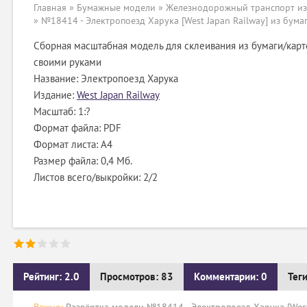
Главная
»
Бумажные модели
»
Железнодорожный транспорт из
» №18414 - Электропоезд Харука [West Japan Railway] из бума
Сборная масштабная модель для склеивания из бумаги/карт
своими руками
Название: Электропоезд Харука
Издание:
West Japan Railway
Масштаб: 1:?
Формат файла: PDF
Формат листа: А4
Размер файла: 0,4 Мб.
Листов всего/выкройки: 2/2
Рейтинг: 2.0
Просмотров: 83
Комментарии: 0
Тег