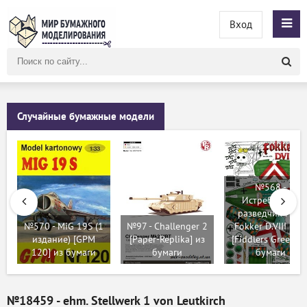
Вход
Поиск
по
сайту
Случайные бумажные модели
№568 -
Истребитель-
разведчик ПМВ
№570 - MiG 19S (1
№97 - Challenger 2
Fokker D.VIII (Е.V
издание) [GPM
[Paper-Replika] из
[Fiddlers Green] и
120] из бумаги
бумаги
бумаги
№18459 - ehm. Stellwerk 1 von Leutkirch