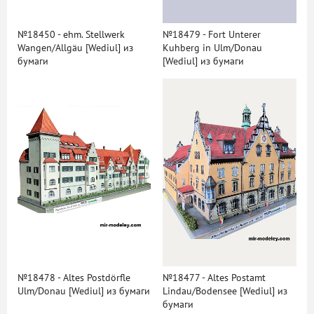
№18450 - ehm. Stellwerk
№18479 - Fort Unterer
Wangen/Allgäu [Wediul] из
Kuhberg in Ulm/Donau
бумаги
[Wediul] из бумаги
№18478 - Altes Postdörfle
№18477 - Altes Postamt
Ulm/Donau [Wediul] из бумаги
Lindau/Bodensee [Wediul] из
бумаги