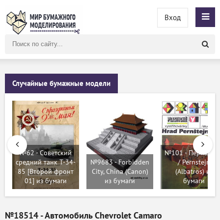
Вход
Поиск
по
сайту
Случайные бумажные модели
№62 - Советский
№101 - Пернштей
средний танк T-34-
№9683 - Forbidden
/ Pernstejn
85 [Второй фронт
City, China (Canon)
(Albatros) из
01] из бумаги
из бумаги
бумаги
№18514 - Автомобиль Chevrolet Camaro