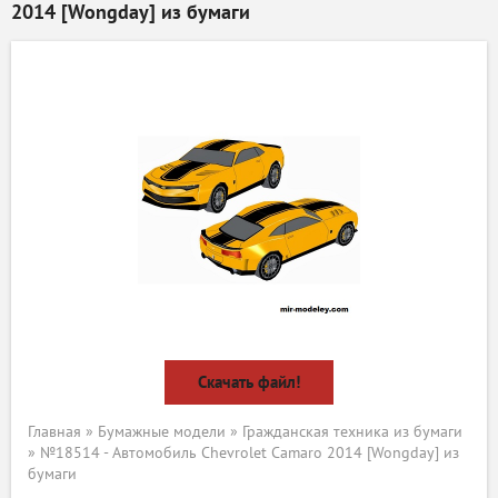
2014 [Wongday] из бумаги
Скачать файл!
Главная
»
Бумажные модели
»
Гражданская техника из бумаги
» №18514 - Автомобиль Chevrolet Camaro 2014 [Wongday] из
бумаги