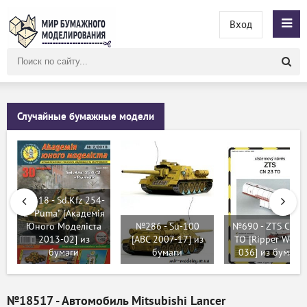
Вход
Поиск
по
сайту
Случайные бумажные модели
№418 - Sd.Kfz 254-
2 "Puma" [Академія
Юного Моделіста
№286 - Su-100
№690 - ZTS CN 2
2013-02] из
[ABC 2007-17] из
TO [Ripper Works
бумаги
бумаги
036] из бумаги
№18517 - Автомобиль Mitsubishi Lancer