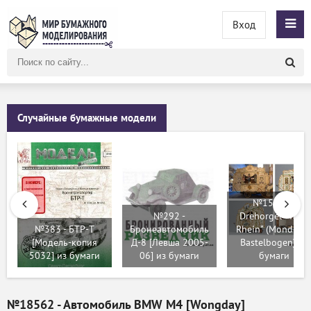
Вход
Поиск
по
сайту
Случайные бумажные модели
№15665 -
№292 -
Drehorgel "Vater
№383 - БТР-T
Бронеавтомобиль
Rhein" (Mondorfe
[Модель-копия
Д-8 [Левша 2005-
Bastelbogen) из
5032] из бумаги
06] из бумаги
бумаги
№18562 - Автомобиль BMW M4 [Wongday]