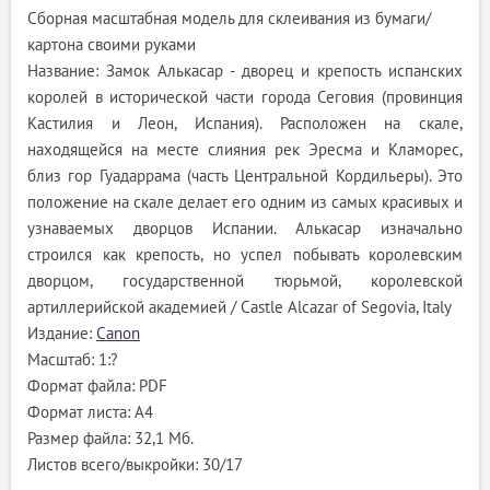
Сборная масштабная модель для склеивания из бумаги/
картона своими руками
Название: Замок Алькасар - дворец и крепость испанских
королей в исторической части города Сеговия (провинция
Кастилия и Леон, Испания). Расположен на скале,
находящейся на месте слияния рек Эресма и Кламорес,
близ гор Гуадаррама (часть Центральной Кордильеры). Это
положение на скале делает его одним из самых красивых и
узнаваемых дворцов Испании. Алькасар изначально
строился как крепость, но успел побывать королевским
дворцом, государственной тюрьмой, королевской
артиллерийской академией / Castle Alcazar of Segovia, Italy
Издание:
Canon
Масштаб: 1:?
Формат файла: PDF
Формат листа: А4
Размер файла: 32,1 Мб.
Листов всего/выкройки: 30/17