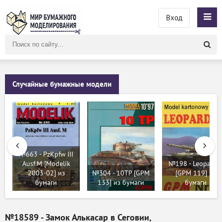
Вход
Поиск
по
сайту
Случайные бумажные модели
№663 - PzKpfw III
Ausf.M [Modelik
№198 - Leopard I
2003-02] из
№304 - 10TP [GPM
[GPM 119] из
бумаги
133] из бумаги
бумаги
№18589 - Замок Алькасар в Сеговии,