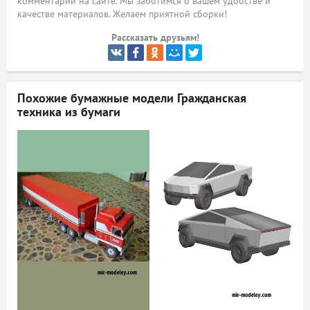
комментарий на сайте. Мы заботимся о вашем удобстве и
качестве материалов. Желаем приятной сборки!
ый
Рассказать друзьям!
Похожие бумажные модели
Гражданская
техника из бумаги