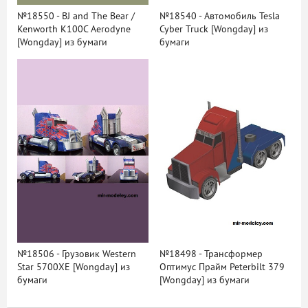
№18550 - BJ and The Bear /
№18540 - Автомобиль Tesla
Kenworth K100C Aerodyne
Cyber Truck [Wongday] из
[Wongday] из бумаги
бумаги
№18506 - Грузовик Western
№18498 - Трансформер
Star 5700XE [Wongday] из
Оптимус Прайм Peterbilt 379
бумаги
[Wongday] из бумаги