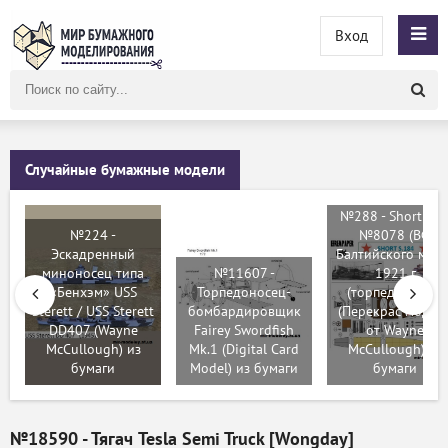
Вход
Поиск
по
сайту
Случайные бумажные модели
№288 - Short 18
№224 -
№8078 (ВФ
Эскадренный
Балтийского моря
миноносец типа
№11607 -
1921 г
«Бенхэм» USS
Торпедоносец-
(торпедоносец)
Sterett / USS Sterett
бомбардировщик
(Перекрас модел
DD407 (Wayne
Fairey Swordfish
от Wayne
McCullough) из
Mk.1 (Digital Card
McCullough) из
бумаги
Model) из бумаги
бумаги
№18590 - Тягач Tesla Semi Truck [Wongday]