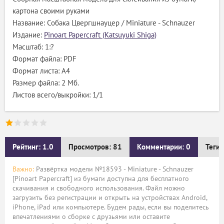
картона своими руками
Название: Собака Цвергшнауцер / Miniature - Schnauzer
Издание:
Pinoart Papercraft (Katsuyuki Shiga)
Масштаб: 1:?
Формат файла: PDF
Формат листа: А4
Размер файла: 2 Мб.
Листов всего/выкройки: 1/1
Рейтинг: 1.0
Просмотров: 81
Комментарии: 0
Теги:
Важно:
Развёртка модели №18593 - Miniature - Schnauzer
[Pinoart Papercraft] из бумаги доступна для бесплатного
скачивания и свободного использования. Файл можно
загрузить без регистрации и открыть на устройствах Android,
iPhone, iPad или компьютере. Будем рады, если вы поделитесь
впечатлениями о сборке с друзьями или оставите