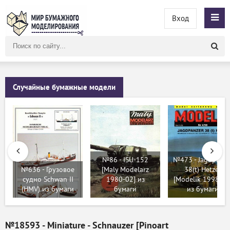
Вход
Поиск
по
сайту
Случайные бумажные модели
№86 - ISU-152
№473 - Jagdpanze
№636 - Грузовое
[Maly Modelarz
38(t) Hetzer
судно Schwan II
1980-02] из
[Modelik 1998-04
(HMV) из бумаги
бумаги
из бумаги
№18593 - Miniature - Schnauzer [Pinoart