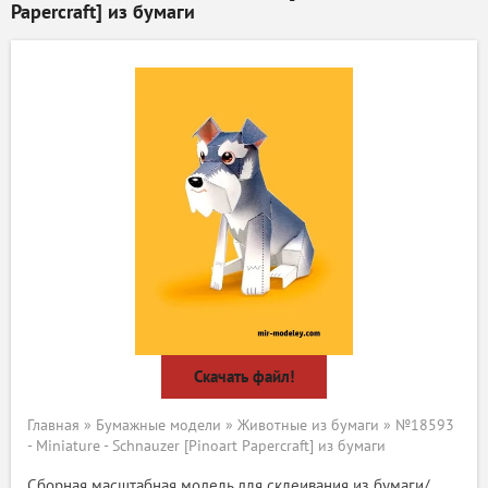
Papercraft] из бумаги
Скачать файл!
Главная
»
Бумажные модели
»
Животные из бумаги
» №18593
- Miniature - Schnauzer [Pinoart Papercraft] из бумаги
Сборная масштабная модель для склеивания из бумаги/