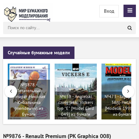
Вход
Поиск
по
сайту
Случайные бумажные модели
№3878 -
Летательный
аппарат Николая
№658 - Angielski
№473 - Jagdpanze
Кибальчича
czołg lekki Vickers
38(t) Hetzer
(mendeleev) из
typ "E" [Model Card
[Modelik 1998-04
бумаги
049] из бумаги
из бумаги
№9876 - Renault Premium (PK Graphica 008)