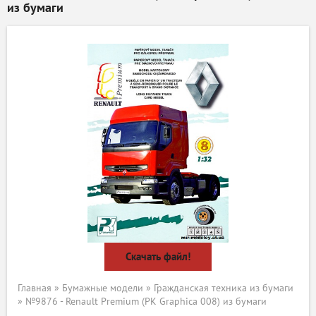
из бумаги
Скачать файл!
Главная
»
Бумажные модели
»
Гражданская техника из бумаги
» №9876 - Renault Premium (PK Graphica 008) из бумаги