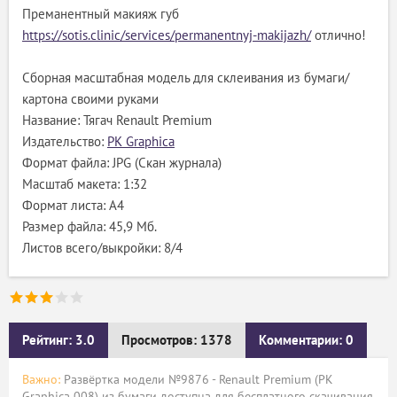
Преманентный макияж губ
https://sotis.clinic/services/permanentnyj-makijazh/
отлично!
Сборная масштабная модель для склеивания из бумаги/
картона своими руками
Название: Тягач Renault Premium
Издательство:
PK Graphica
Формат файла: JPG (Скан журнала)
Масштаб макета: 1:32
Формат листа: А4
Размер файла: 45,9 Мб.
Листов всего/выкройки: 8/4
Рейтинг: 3.0
Просмотров: 1378
Комментарии: 0
Важно:
Развёртка модели №9876 - Renault Premium (PK
Graphica 008) из бумаги доступна для бесплатного скачивания