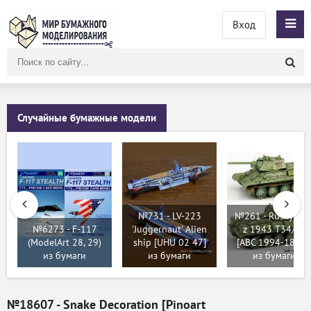
Вход
Поиск
по
сайту
Случайные бумажные модели
№731 - LV-223
№261 - Rusky tan
№6273 - F-117
'Juggernaut' Alien
z 1943 T34/76
(ModelArt 28, 29)
ship [UHU 02 47]
[ABC 1994-18-19
из бумаги
из бумаги
из бумаги
№18607 - Snake Decoration [Pinoart