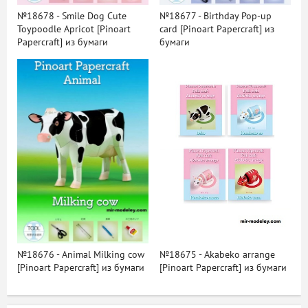
№18678 - Smile Dog Cute
№18677 - Birthday Pop-up
Toypoodle Apricot [Pinoart
card [Pinoart Papercraft] из
Papercraft] из бумаги
бумаги
№18676 - Animal Milking cow
№18675 - Akabeko arrange
[Pinoart Papercraft] из бумаги
[Pinoart Papercraft] из бумаги