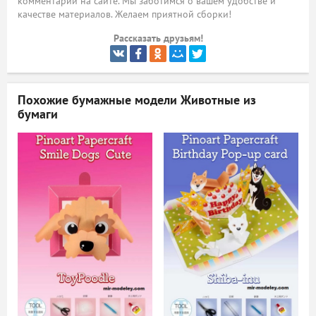
комментарий на сайте. Мы заботимся о вашем удобстве и
качестве материалов. Желаем приятной сборки!
ый
Рассказать друзьям!
Похожие бумажные модели
Животные из
бумаги